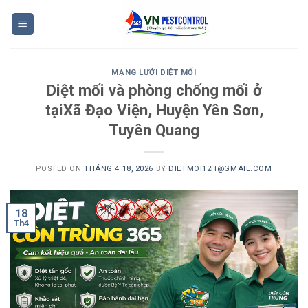
Skip
to
content
MẠNG LƯỚI DIỆT MỐI
Diệt mối và phòng chống mối ở
tạiXã Đạo Viện, Huyện Yên Sơn,
Tuyên Quang
POSTED ON
THÁNG 4 18, 2026
BY
DIETMOI12H@GMAIL.COM
18
Th4