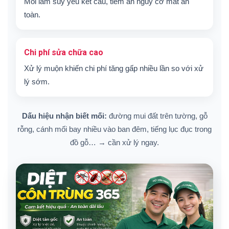
Mối làm suy yếu kết cấu, tiềm ẩn nguy cơ mất an
toàn.
Chi phí sửa chữa cao
Xử lý muộn khiến chi phí tăng gấp nhiều lần so với xử
lý sớm.
Dấu hiệu nhận biết mối:
đường mui đất trên tường, gỗ
rỗng, cánh mối bay nhiều vào ban đêm, tiếng lục đục trong
đồ gỗ… → cần xử lý ngay.