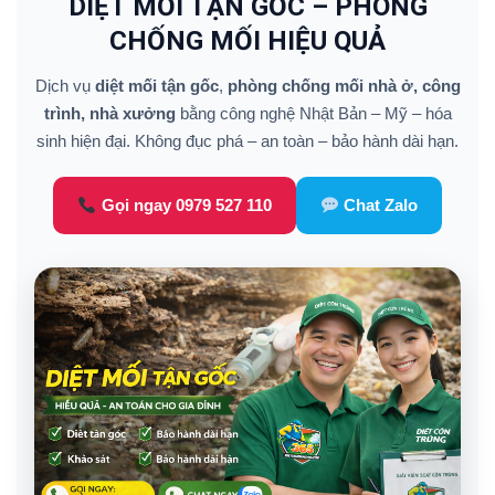
DIỆT MỐI TẬN GỐC – PHÒNG
CHỐNG MỐI HIỆU QUẢ
Dịch vụ
diệt mối tận gốc
,
phòng chống mối nhà ở, công
trình, nhà xưởng
bằng công nghệ Nhật Bản – Mỹ – hóa
sinh hiện đại. Không đục phá – an toàn – bảo hành dài hạn.
Gọi ngay 0979 527 110
Chat Zalo