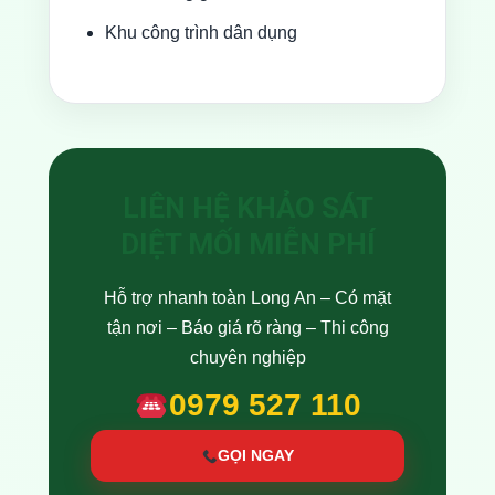
Khu công trình dân dụng
LIÊN HỆ KHẢO SÁT
DIỆT MỐI MIỄN PHÍ
Hỗ trợ nhanh toàn Long An – Có mặt
tận nơi – Báo giá rõ ràng – Thi công
chuyên nghiệp
0979 527 110
GỌI NGAY