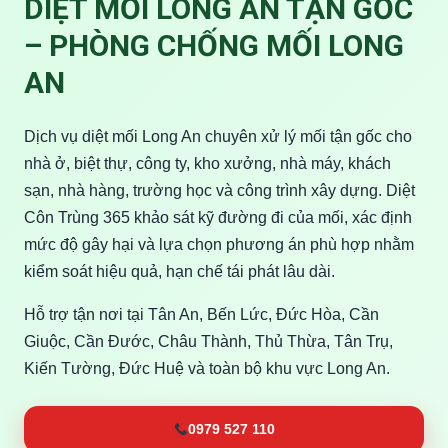
DIỆT MỐI LONG AN TẬN GỐC
– PHÒNG CHỐNG MỐI LONG
AN
Dịch vụ diệt mối Long An chuyên xử lý mối tận gốc cho
nhà ở, biệt thự, công ty, kho xưởng, nhà máy, khách
sạn, nhà hàng, trường học và công trình xây dựng. Diệt
Côn Trùng 365 khảo sát kỹ đường đi của mối, xác định
mức độ gây hại và lựa chọn phương án phù hợp nhằm
kiểm soát hiệu quả, hạn chế tái phát lâu dài.
Hỗ trợ tận nơi tại Tân An, Bến Lức, Đức Hòa, Cần
Giuộc, Cần Đước, Châu Thành, Thủ Thừa, Tân Trụ,
Kiến Tường, Đức Huệ và toàn bộ khu vực Long An.
0979 527 110