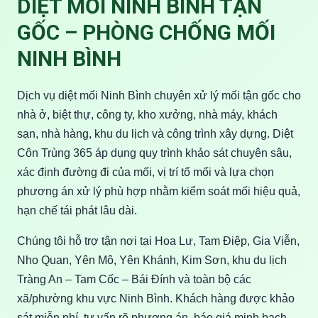
DIỆT MỐI NINH BÌNH TẬN
GỐC – PHÒNG CHỐNG MỐI
NINH BÌNH
Dịch vụ diệt mối Ninh Bình chuyên xử lý mối tận gốc cho
nhà ở, biệt thự, công ty, kho xưởng, nhà máy, khách
sạn, nhà hàng, khu du lịch và công trình xây dựng. Diệt
Côn Trùng 365 áp dụng quy trình khảo sát chuyên sâu,
xác định đường đi của mối, vị trí tổ mối và lựa chọn
phương án xử lý phù hợp nhằm kiểm soát mối hiệu quả,
hạn chế tái phát lâu dài.
Chúng tôi hỗ trợ tận nơi tại Hoa Lư, Tam Điệp, Gia Viễn,
Nho Quan, Yên Mô, Yên Khánh, Kim Sơn, khu du lịch
Tràng An – Tam Cốc – Bái Đính và toàn bộ các
xã/phường khu vực Ninh Bình. Khách hàng được khảo
sát miễn phí, tư vấn rõ phương án, báo giá minh bạch