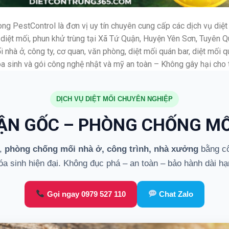
g PestControl là đơn vị uy tín chuyên cung cấp các dịch vụ diệt 
án, diệt mối, phun khử trùng tại Xã Tứ Quận, Huyện Yên Sơn, Tuyên 
nhà ở, công ty, cơ quan, văn phòng, diệt mối quán bar, diệt mối q
 sinh và gói công nghệ nhật và mỹ an toàn – Không gây hại cho 
DỊCH VỤ DIỆT MỐI CHUYÊN NGHIỆP
TẬN GỐC – PHÒNG CHỐNG MỐ
,
phòng chống mối nhà ở, công trình, nhà xưởng
bằng cô
óa sinh hiện đại. Không đục phá – an toàn – bảo hành dài hạ
Gọi ngay 0979 527 110
Chat Zalo