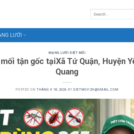
NG LƯỚI
MẠNG LƯỚI DIỆT MỐI
t mối tận gốc tạiXã Tứ Quận, Huyện Y
Quang
POSTED ON
THÁNG 4 18, 2026
BY
DIETMOI12H@GMAIL.COM