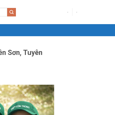
-
-
ên Sơn, Tuyên