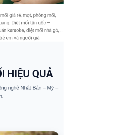
mối giá rẻ, mọt, phòng mối,
Quang. Diệt mối tận gốc –
uán karaoke, diệt mối nhà gỗ, …
trẻ em và người già
I HIỆU QUẢ
ng nghệ Nhật Bản – Mỹ –
n.