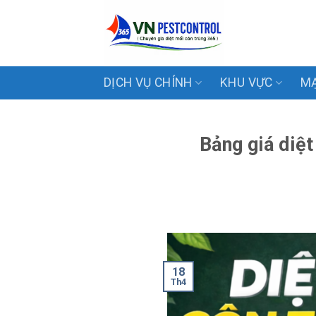
Skip
to
content
DỊCH VỤ CHÍNH
KHU VỰC
MẠ
Bảng giá diệ
18
Th4