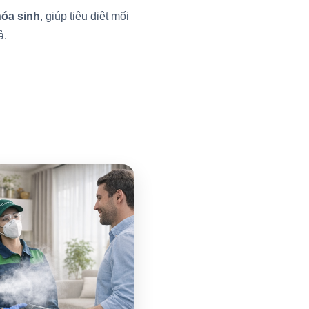
hóa sinh
, giúp tiêu diệt mối
ả.