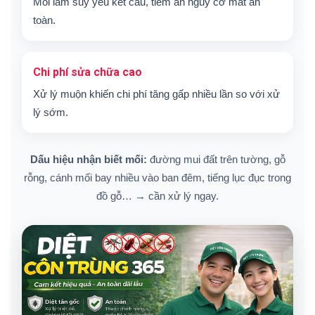
Mối làm suy yếu kết cấu, tiềm ẩn nguy cơ mất an
toàn.
Chi phí sửa chữa cao
Xử lý muộn khiến chi phí tăng gấp nhiều lần so với xử
lý sớm.
Dấu hiệu nhận biết mối:
đường mui đất trên tường, gỗ
rỗng, cánh mối bay nhiều vào ban đêm, tiếng lục đục trong
đồ gỗ… → cần xử lý ngay.