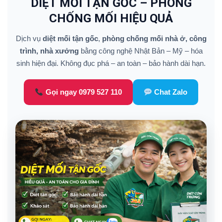
DIỆT MỐI TẬN GỐC – PHÒNG
CHỐNG MỐI HIỆU QUẢ
Dịch vụ
diệt mối tận gốc
,
phòng chống mối nhà ở, công
trình, nhà xưởng
bằng công nghệ Nhật Bản – Mỹ – hóa
sinh hiện đại. Không đục phá – an toàn – bảo hành dài hạn.
Gọi ngay 0979 527 110
Chat Zalo