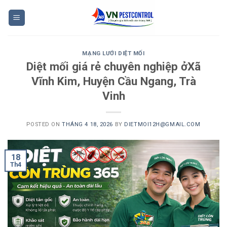
Skip
to
content
MẠNG LƯỚI DIỆT MỐI
Diệt mối giá rẻ chuyên nghiệp ởXã
Vĩnh Kim, Huyện Cầu Ngang, Trà
Vinh
POSTED ON
THÁNG 4 18, 2026
BY
DIETMOI12H@GMAIL.COM
18
Th4