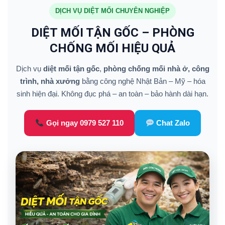
DỊCH VỤ DIỆT MỐI CHUYÊN NGHIỆP
DIỆT MỐI TẬN GỐC – PHÒNG
CHỐNG MỐI HIỆU QUẢ
Dịch vụ
diệt mối tận gốc
,
phòng chống mối nhà ở, công
trình, nhà xưởng
bằng công nghệ Nhật Bản – Mỹ – hóa
sinh hiện đại. Không đục phá – an toàn – bảo hành dài hạn.
Gọi ngay 0979 527 110
Chat Zalo