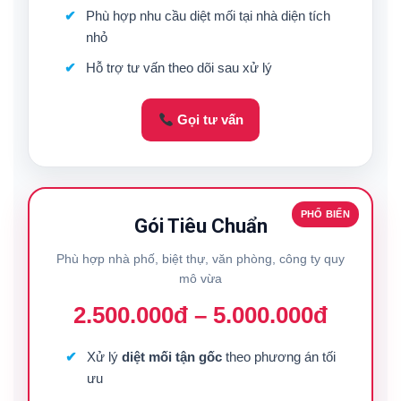
Phù hợp nhu cầu diệt mối tại nhà diện tích
nhỏ
Hỗ trợ tư vấn theo dõi sau xử lý
Gọi tư vấn
PHỔ BIẾN
Gói Tiêu Chuẩn
Phù hợp nhà phố, biệt thự, văn phòng, công ty quy
mô vừa
2.500.000đ – 5.000.000đ
Xử lý
diệt mối tận gốc
theo phương án tối
ưu