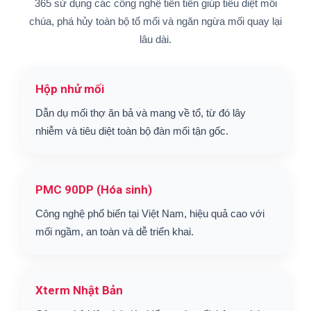
365 sử dụng các công nghệ tiên tiến giúp tiêu diệt mối
chúa, phá hủy toàn bộ tổ mối và ngăn ngừa mối quay lại
lâu dài.
Hộp nhử mối
Dẫn dụ mối thợ ăn bả và mang về tổ, từ đó lây
nhiễm và tiêu diệt toàn bộ đàn mối tận gốc.
PMC 90DP (Hóa sinh)
Công nghệ phổ biến tại Việt Nam, hiệu quả cao với
mối ngầm, an toàn và dễ triển khai.
Xterm Nhật Bản