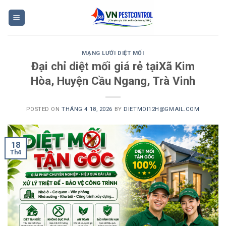
Skip
to
content
MẠNG LƯỚI DIỆT MỐI
Đại chỉ diệt mối giá rẻ tạiXã Kim
Hòa, Huyện Cầu Ngang, Trà Vinh
POSTED ON
THÁNG 4 18, 2026
BY
DIETMOI12H@GMAIL.COM
18
Th4