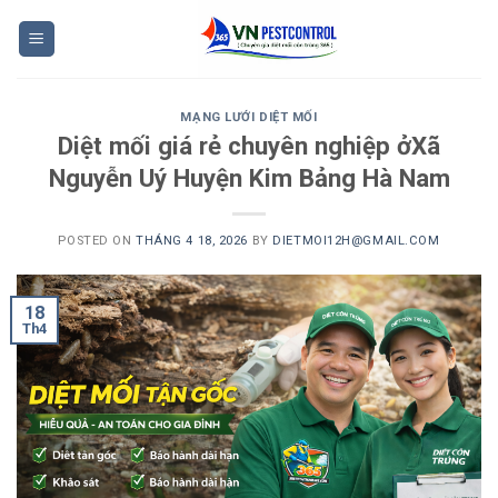
Skip
to
content
MẠNG LƯỚI DIỆT MỐI
Diệt mối giá rẻ chuyên nghiệp ởXã
Nguyễn Uý Huyện Kim Bảng Hà Nam
POSTED ON
THÁNG 4 18, 2026
BY
DIETMOI12H@GMAIL.COM
18
Th4