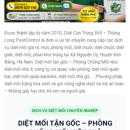
Được thành lập từ năm 2010, Diệt Côn Trùng 365 – Thăng
Long PestControl là đơn vị uy tín chuyên cung cấp các dịch
vụ diệt mối giá rẻ, mọt, phòng mối, diệt muỗi, diệt chuột, diệt
gián, diệt mối, phun khử trùng tại Xã Nguyễn Uý, Huyện Kim
Bảng, Hà Nam. Diệt mối tận gốc – Phòng Chống Mối như:
diệt mối nhà ở, công ty, cơ quan, văn phòng, diệt mối quán
bar, diệt mối quán karaoke, diệt mối nhà gỗ, … Phương pháp
diệt mối bằng hóa sinh và gói công nghệ nhật và mỹ an toàn
– Không gây hại cho trẻ em và người già
DỊCH VỤ DIỆT MỐI CHUYÊN NGHIỆP
DIỆT MỐI TẬN GỐC – PHÒNG