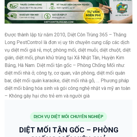
Được thành lập từ năm 2010, Diệt Côn Trùng 365 – Thăng
Long PestControl là đơn vị uy tín chuyên cung cấp các dịch
vụ diệt mối giá rẻ, mọt, phòng mối, diệt muỗi, diệt chuột, diệt
gián, diệt mối, phun khử trùng tại Xã Nhật Tân, Huyện Kim
Bảng, Hà Nam. Diệt mối tận gốc – Phòng Chống Mối như:
diệt mối nhà ở, công ty, cơ quan, văn phòng, diệt mối quán
bar, diệt mối quán karaoke, diệt mối nhà gỗ, … Phương pháp
diệt mối bằng hóa sinh và gói công nghệ nhật và mỹ an toàn
– Không gây hại cho trẻ em và người già
DỊCH VỤ DIỆT MỐI CHUYÊN NGHIỆP
DIỆT MỐI TẬN GỐC – PHÒNG