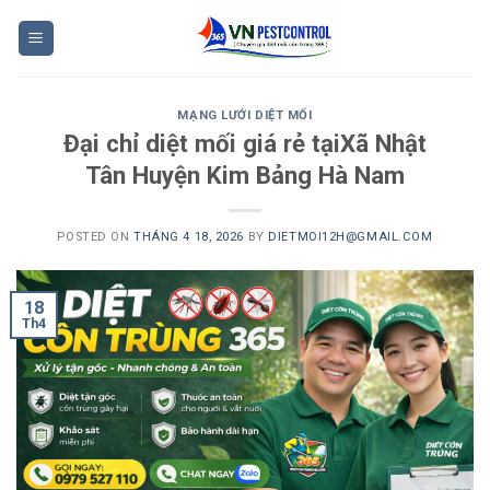
Skip
to
content
MẠNG LƯỚI DIỆT MỐI
Đại chỉ diệt mối giá rẻ tạiXã Nhật
Tân Huyện Kim Bảng Hà Nam
POSTED ON
THÁNG 4 18, 2026
BY
DIETMOI12H@GMAIL.COM
18
Th4