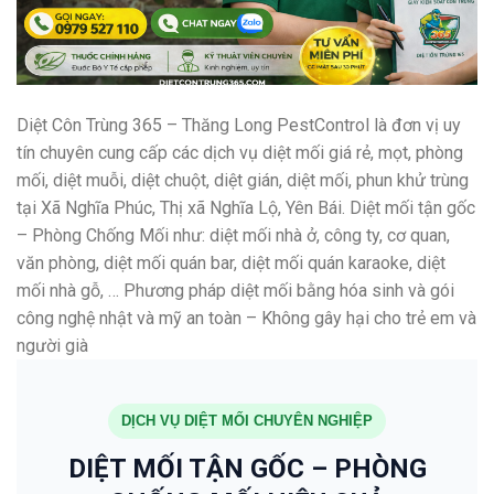
Diệt Côn Trùng 365 – Thăng Long PestControl là đơn vị uy
tín chuyên cung cấp các dịch vụ diệt mối giá rẻ, mọt, phòng
mối, diệt muỗi, diệt chuột, diệt gián, diệt mối, phun khử trùng
tại Xã Nghĩa Phúc, Thị xã Nghĩa Lộ, Yên Bái. Diệt mối tận gốc
– Phòng Chống Mối như: diệt mối nhà ở, công ty, cơ quan,
văn phòng, diệt mối quán bar, diệt mối quán karaoke, diệt
mối nhà gỗ, … Phương pháp diệt mối bằng hóa sinh và gói
công nghệ nhật và mỹ an toàn – Không gây hại cho trẻ em và
người già
DỊCH VỤ DIỆT MỐI CHUYÊN NGHIỆP
DIỆT MỐI TẬN GỐC – PHÒNG