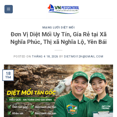
Skip
to
content
MẠNG LƯỚI DIỆT MỐI
Đơn Vị Diệt Mối Uy Tín, Gía Rẻ tại Xã
Nghĩa Phúc, Thị xã Nghĩa Lộ, Yên Bái
POSTED ON
THÁNG 4 18, 2026
BY
DIETMOI12H@GMAIL.COM
18
Th4