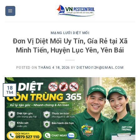
Skip
to
content
MẠNG LƯỚI DIỆT MỐI
Đơn Vị Diệt Mối Uy Tín, Gía Rẻ tại Xã
Minh Tiến, Huyện Lục Yên, Yên Bái
POSTED ON
THÁNG 4 18, 2026
BY
DIETMOI12H@GMAIL.COM
18
Th4