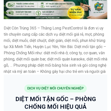
Diệt Côn Trùng 365 – Thăng Long PestControl là đơn vị uy
tín chuyên cung cấp các dịch vụ diệt mối giá rẻ, mọt, phòng
mối, diệt muỗi, diệt chuột, diệt gián, diệt mối, phun khử trùng
tại Xã Minh Tiến, Huyện Lục Yên, Yên Bái. Diệt mối tận gốc –
Phòng Chống Mối như: diệt mối nhà ở, công ty, cơ quan, văn
phòng, diệt mối quán bar, diệt mối quán karaoke, diệt mối nhà
gỗ, … Phương pháp diệt mối bằng hóa sinh và gói công nghệ
nhật và mỹ an toàn – Không gây hại cho trẻ em và người già
DỊCH VỤ DIỆT MỐI CHUYÊN NGHIỆP
DIỆT MỐI TẬN GỐC – PHÒNG
CHỐNG MỐI HIỆU QUẢ