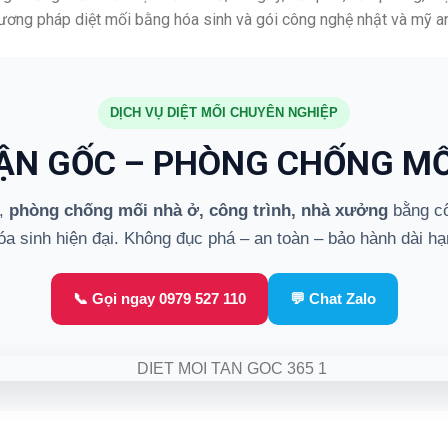
hương pháp diệt mối bằng hóa sinh và gói công nghệ nhật và mỹ an
DỊCH VỤ DIỆT MỐI CHUYÊN NGHIỆP
TẬN GỐC – PHÒNG CHỐNG MỐ
,
phòng chống mối nhà ở, công trình, nhà xưởng
bằng cô
óa sinh hiện đại. Không đục phá – an toàn – bảo hành dài hạ
📞 Gọi ngay 0979 527 110
💬 Chat Zalo