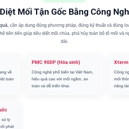
 Diệt Mối Tận Gốc Bằng Công Ngh
 quả
, cần áp dụng đúng phương pháp, đúng kỹ thuật và đúng loạ
 tiên tiến giúp tiêu diệt mối chúa, phá hủy toàn bộ tổ mối và 
dài.
PMC 90DP (Hóa sinh)
Xterm
ang về
Công nghệ phổ biến tại Việt Nam,
Công ng
iệt toàn
hiệu quả cao với mối ngầm, an
mối thô
toàn và dễ triển khai.
năng tái
uốc
 xử lý
ối phát