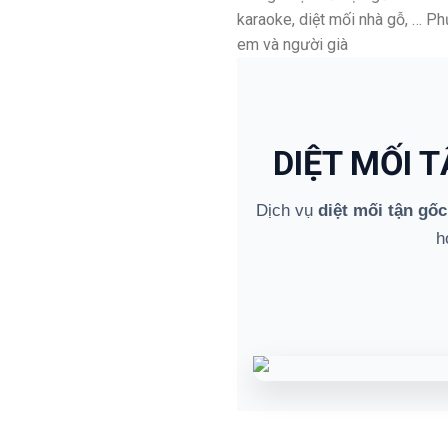
karaoke, diệt mối nhà gỗ, … P
em và người già
DIỆT MỐI 
Dịch vụ
diệt mối tận gốc
h