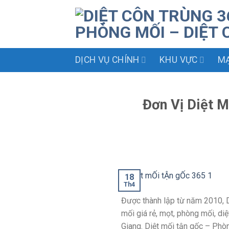
Skip
to
content
DỊCH VỤ CHÍNH
KHU VỰC
MẠ
Đơn Vị Diệt M
18
Th4
Được thành lập từ năm 2010, D
mối giá rẻ, mọt, phòng mối, diệ
Giang. Diệt mối tận gốc – Phòn