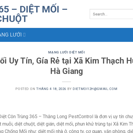
NG LƯỚI
MẠNG LƯỚI DIỆT MỐI
ối Uy Tín, Gía Rẻ tại Xã Kim Thạch 
Hà Giang
POSTED ON
THÁNG 4 18, 2026
BY
DIETMOI12H@GMAIL.COM
iệt Côn Trùng 365 – Thăng Long PestControl là đơn vị uy tín chu
t muỗi, diệt chuột, diệt gián, diệt mối, phun khử trùng tại Xã Kim
g Chống Mối như: diệt mối nhà ở, công ty, cơ quan, văn phòng, diệ