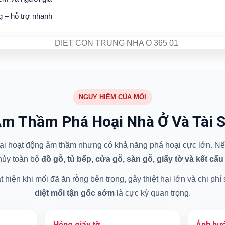
g – hỗ trợ nhanh
NGUY HIỂM CỦA MỐI
m Thầm Phá Hoại Nhà Ở Và Tài 
 hại hoạt động âm thầm nhưng có khả năng phá hoại cực lớn. Nếu
hủy toàn bộ
đồ gỗ, tủ bếp, cửa gỗ, sàn gỗ, giấy tờ và kết cấu
hiện khi mối đã ăn rỗng bên trong, gây thiệt hại lớn và chi phí
diệt mối tận gốc sớm
là cực kỳ quan trọng.
Hỏng giấy tờ
Ảnh hưở