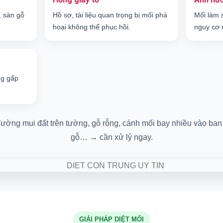
, sàn gỗ
Hồ sơ, tài liệu quan trọng bị mối phá
Mối làm 
hoại không thể phục hồi.
nguy cơ 
ng gấp
ường mui đất trên tường, gỗ rỗng, cánh mối bay nhiều vào ban 
gỗ… → cần xử lý ngay.
GIẢI PHÁP DIỆT MỐI