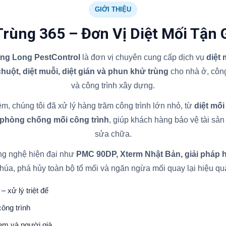
GIỚI THIỆU
Trùng 365 – Đơn Vị Diệt Mối Tận 
ăng Long PestControl
là đơn vị chuyên cung cấp dịch vụ
diệt
 chuột, diệt muỗi, diệt gián và phun khử trùng
cho nhà ở, công
và công trình xây dựng.
m, chúng tôi đã xử lý hàng trăm công trình lớn nhỏ, từ
diệt mối
 phòng chống mối công trình
, giúp khách hàng bảo vệ tài sản l
sửa chữa.
ng nghệ hiện đại như
PMC 90DP, Xterm Nhật Bản, giải pháp 
húa, phá hủy toàn bộ tổ mối và ngăn ngừa mối quay lại hiệu qu
– xử lý triệt để
ông trình
 em và người già