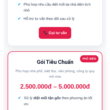
Phù hợp nhu cầu diệt mối tại nhà diện tích
nhỏ
Hỗ trợ tư vấn theo dõi sau xử lý
Gọi tư vấn
PHỔ BIẾN
Gói Tiêu Chuẩn
Phù hợp nhà phố, biệt thự, văn phòng, công ty quy
mô vừa
2.500.000đ – 5.000.000đ
Xử lý
diệt mối tận gốc
theo phương án tối
ưu