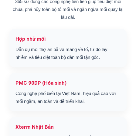
365 sử dụng các công nghệ tiên tiến giúp tiêu diệt mối
chúa, phá hủy toàn bộ tổ mối và ngăn ngừa mối quay lại
lâu dài.
Hộp nhử mối
Dẫn dụ mối thợ ăn bả và mang về tổ, từ đó lây
nhiễm và tiêu diệt toàn bộ đàn mối tận gốc.
PMC 90DP (Hóa sinh)
Công nghệ phổ biến tại Việt Nam, hiệu quả cao với
mối ngầm, an toàn và dễ triển khai.
Xterm Nhật Bản