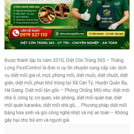
Được thành lập từ năm 2010, Diệt Côn Trùng 365 – Thăng
Long PestControl là đơn vị uy tín chuyên cung cấp các dịch
vụ diệt mối giá rẻ, mọt, phòng mối, diệt muỗi, diệt chuột, diệt
gián, diệt mối, phun khử trùng tại Xã Cán Tỷ, Huyện Quản Bạ,
Hà Giang. Diệt mối tận gốc – Phòng Chống Mối như: diệt mối
nhà ở, công ty, cơ quan, văn phòng, diệt mối quán bar, diệt
mối quán karaoke, diệt mối nhà gỗ, … Phương pháp diệt mối
bằng hóa sinh và gói công nghệ nhật và mỹ an toàn – Không
gây hại cho trẻ em và người già