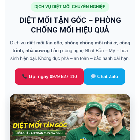
DỊCH VỤ DIỆT MỐI CHUYÊN NGHIỆP
DIỆT MỐI TẬN GỐC – PHÒNG
CHỐNG MỐI HIỆU QUẢ
Dịch vụ
diệt mối tận gốc
,
phòng chống mối nhà ở, công
trình, nhà xưởng
bằng công nghệ Nhật Bản – Mỹ – hóa
sinh hiện đại. Không đục phá – an toàn – bảo hành dài hạn.
Gọi ngay 0979 527 110
Chat Zalo