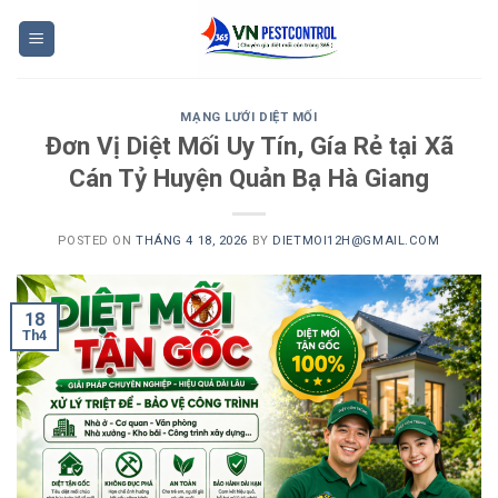
Skip
to
content
MẠNG LƯỚI DIỆT MỐI
Đơn Vị Diệt Mối Uy Tín, Gía Rẻ tại Xã
Cán Tỷ Huyện Quản Bạ Hà Giang
POSTED ON
THÁNG 4 18, 2026
BY
DIETMOI12H@GMAIL.COM
18
Th4