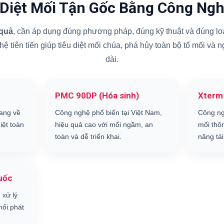
 Diệt Mối Tận Gốc Bằng Công Ngh
 quả
, cần áp dụng đúng phương pháp, đúng kỹ thuật và đúng loạ
 tiên tiến giúp tiêu diệt mối chúa, phá hủy toàn bộ tổ mối và 
dài.
PMC 90DP (Hóa sinh)
Xterm
ang về
Công nghệ phổ biến tại Việt Nam,
Công ng
iệt toàn
hiệu quả cao với mối ngầm, an
mối thô
toàn và dễ triển khai.
năng tái
uốc
 xử lý
ối phát