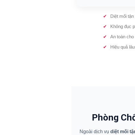
Diệt mối tận
Không đục p
An toàn cho 
Hiệu quả lâu
Phòng Chố
Ngoài dịch vụ
diệt mối t