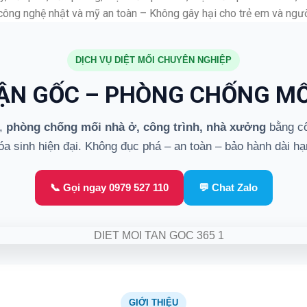
 công nghệ nhật và mỹ an toàn – Không gây hại cho trẻ em và ngườ
DỊCH VỤ DIỆT MỐI CHUYÊN NGHIỆP
TẬN GỐC – PHÒNG CHỐNG MỐ
,
phòng chống mối nhà ở, công trình, nhà xưởng
bằng cô
óa sinh hiện đại. Không đục phá – an toàn – bảo hành dài hạ
📞 Gọi ngay 0979 527 110
💬 Chat Zalo
GIỚI THIỆU