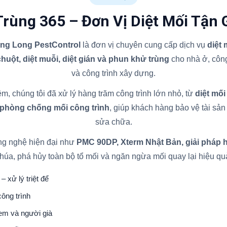
Trùng 365 – Đơn Vị Diệt Mối Tận 
ăng Long PestControl
là đơn vị chuyên cung cấp dịch vụ
diệt
 chuột, diệt muỗi, diệt gián và phun khử trùng
cho nhà ở, công
và công trình xây dựng.
m, chúng tôi đã xử lý hàng trăm công trình lớn nhỏ, từ
diệt mối
 phòng chống mối công trình
, giúp khách hàng bảo vệ tài sản l
sửa chữa.
ng nghệ hiện đại như
PMC 90DP, Xterm Nhật Bản, giải pháp 
húa, phá hủy toàn bộ tổ mối và ngăn ngừa mối quay lại hiệu qu
– xử lý triệt để
ông trình
 em và người già