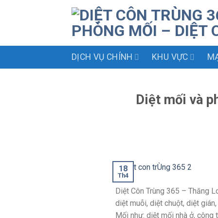
Skip
to
content
DỊCH VỤ CHÍNH
KHU VỰC
MẠ
Diệt mối và p
18
Th4
Diệt Côn Trùng 365 – Thăng Lon
diệt muỗi, diệt chuột, diệt giá
Mối như: diệt mối nhà ở, công 