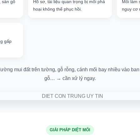
, sàn gỗ
Hồ sơ, tài liệu quan trọng bị mối phá
Mối làm 
hoại không thể phục hồi.
nguy cơ 
ng gấp
ường mui đất trên tường, gỗ rỗng, cánh mối bay nhiều vào ban 
gỗ… → cần xử lý ngay.
GIẢI PHÁP DIỆT MỐI