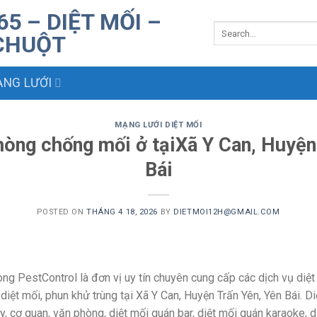
NG LƯỚI
MẠNG LƯỚI DIỆT MỐI
hòng chống mối ở tạiXã Y Can, Huyện
Bái
POSTED ON
THÁNG 4 18, 2026
BY
DIETMOI12H@GMAIL.COM
g PestControl là đơn vị uy tín chuyên cung cấp các dịch vụ diệt 
n, diệt mối, phun khử trùng tại Xã Y Can, Huyện Trấn Yên, Yên Bái.
ty, cơ quan, văn phòng, diệt mối quán bar, diệt mối quán karaoke,