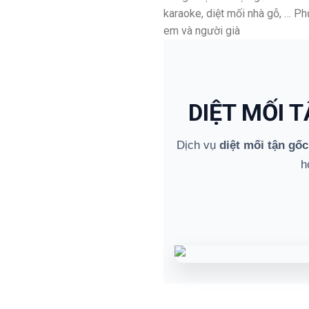
karaoke, diệt mối nhà gỗ, … P
em và người già
DIỆT MỐI 
Dịch vụ
diệt mối tận gốc
h