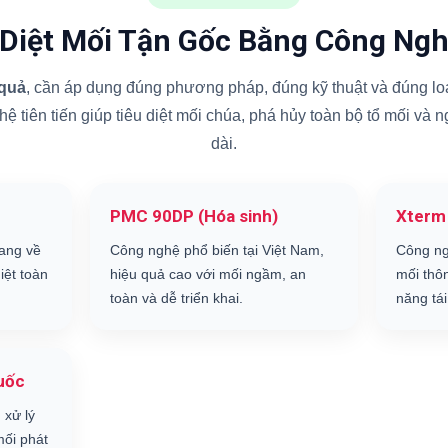
 Diệt Mối Tận Gốc Bằng Công Ngh
 quả
, cần áp dụng đúng phương pháp, đúng kỹ thuật và đúng loạ
 tiên tiến giúp tiêu diệt mối chúa, phá hủy toàn bộ tổ mối và 
dài.
PMC 90DP (Hóa sinh)
Xterm
ang về
Công nghệ phổ biến tại Việt Nam,
Công ng
iệt toàn
hiệu quả cao với mối ngầm, an
mối thô
toàn và dễ triển khai.
năng tái
uốc
 xử lý
ối phát