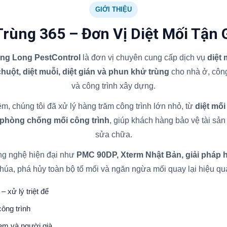
GIỚI THIỆU
Trùng 365 – Đơn Vị Diệt Mối Tận 
ăng Long PestControl
là đơn vị chuyên cung cấp dịch vụ
diệt
 chuột, diệt muỗi, diệt gián và phun khử trùng
cho nhà ở, công
và công trình xây dựng.
m, chúng tôi đã xử lý hàng trăm công trình lớn nhỏ, từ
diệt mối
 phòng chống mối công trình
, giúp khách hàng bảo vệ tài sản l
sửa chữa.
ng nghệ hiện đại như
PMC 90DP, Xterm Nhật Bản, giải pháp 
húa, phá hủy toàn bộ tổ mối và ngăn ngừa mối quay lại hiệu qu
– xử lý triệt để
ông trình
 em và người già