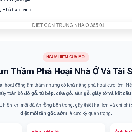
g – hỗ trợ nhanh
NGUY HIỂM CỦA MỐI
m Thầm Phá Hoại Nhà Ở Và Tài 
 hại hoạt động âm thầm nhưng có khả năng phá hoại cực lớn. Nếu
hủy toàn bộ
đồ gỗ, tủ bếp, cửa gỗ, sàn gỗ, giấy tờ và kết cấu
hiện khi mối đã ăn rỗng bên trong, gây thiệt hại lớn và chi phí
diệt mối tận gốc sớm
là cực kỳ quan trọng.
Hỏng giấy tờ
Ảnh hưở