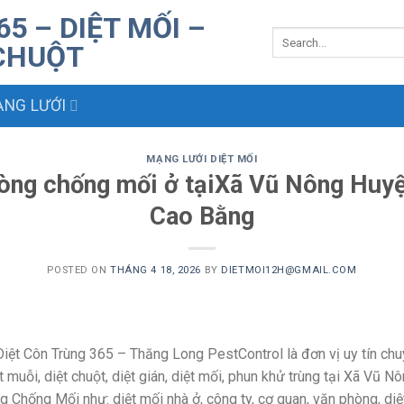
NG LƯỚI
MẠNG LƯỚI DIỆT MỐI
hòng chống mối ở tạiXã Vũ Nông Huy
Cao Bằng
POSTED ON
THÁNG 4 18, 2026
BY
DIETMOI12H@GMAIL.COM
iệt Côn Trùng 365 – Thăng Long PestControl là đơn vị uy tín chu
t muỗi, diệt chuột, diệt gián, diệt mối, phun khử trùng tại Xã Vũ 
 Chống Mối như: diệt mối nhà ở, công ty, cơ quan, văn phòng, diệ