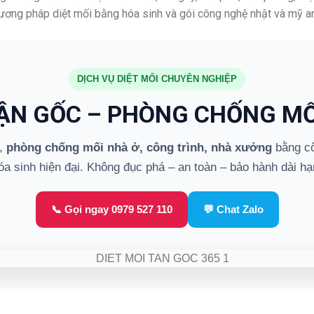
hương pháp diệt mối bằng hóa sinh và gói công nghệ nhật và mỹ an
DỊCH VỤ DIỆT MỐI CHUYÊN NGHIỆP
TẬN GỐC – PHÒNG CHỐNG MỐ
,
phòng chống mối nhà ở, công trình, nhà xưởng
bằng cô
óa sinh hiện đại. Không đục phá – an toàn – bảo hành dài hạ
📞 Gọi ngay 0979 527 110
💬 Chat Zalo