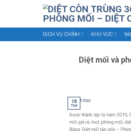
Skip
to
content
DỊCH VỤ CHÍNH
KHU VỰC
MẠ
Diệt mối và p
18
Th4
Được thành lập từ năm 2010, D
mối giá rẻ, mọt, phòng mối, diệ
Bằng. Diệt mối tận gốc – Phòng