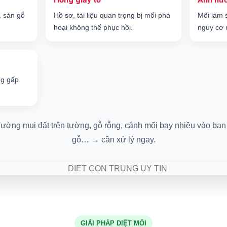
, sàn gỗ
Hồ sơ, tài liệu quan trọng bị mối phá
Mối làm 
hoại không thể phục hồi.
nguy cơ 
ng gấp
ường mui đất trên tường, gỗ rỗng, cánh mối bay nhiều vào ban 
gỗ… → cần xử lý ngay.
GIẢI PHÁP DIỆT MỐI