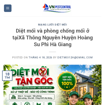
Skip
to
content
MẠNG LƯỚI DIỆT MỐI
Diệt mối và phòng chống mối ở
tạiXã Thông Nguyên Huyện Hoàng
Su Phì Hà Giang
POSTED ON
THÁNG 4 18, 2026
BY
DIETMOI12H@GMAIL.COM
18
Th4