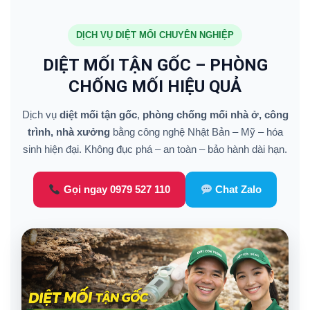
DỊCH VỤ DIỆT MỐI CHUYÊN NGHIỆP
DIỆT MỐI TẬN GỐC – PHÒNG
CHỐNG MỐI HIỆU QUẢ
Dịch vụ
diệt mối tận gốc
,
phòng chống mối nhà ở, công
trình, nhà xưởng
bằng công nghệ Nhật Bản – Mỹ – hóa
sinh hiện đại. Không đục phá – an toàn – bảo hành dài hạn.
Gọi ngay 0979 527 110
Chat Zalo