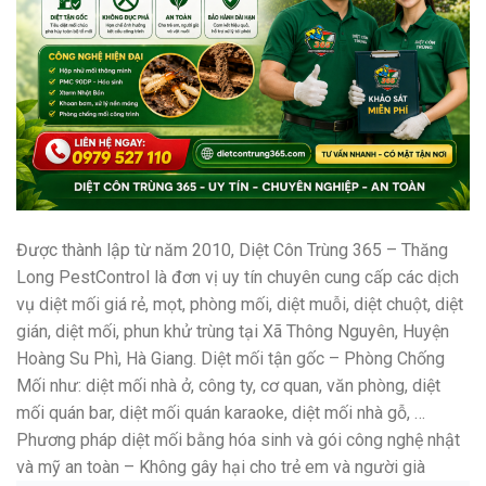
Được thành lập từ năm 2010, Diệt Côn Trùng 365 – Thăng
Long PestControl là đơn vị uy tín chuyên cung cấp các dịch
vụ diệt mối giá rẻ, mọt, phòng mối, diệt muỗi, diệt chuột, diệt
gián, diệt mối, phun khử trùng tại Xã Thông Nguyên, Huyện
Hoàng Su Phì, Hà Giang. Diệt mối tận gốc – Phòng Chống
Mối như: diệt mối nhà ở, công ty, cơ quan, văn phòng, diệt
mối quán bar, diệt mối quán karaoke, diệt mối nhà gỗ, …
Phương pháp diệt mối bằng hóa sinh và gói công nghệ nhật
và mỹ an toàn – Không gây hại cho trẻ em và người già