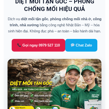
DIỆT MỐI TẬN GỐC – PHÒNG
CHỐNG MỐI HIỆU QUẢ
Dịch vụ
diệt mối tận gốc
,
phòng chống mối nhà ở, công
trình, nhà xưởng
bằng công nghệ Nhật Bản – Mỹ – hóa
sinh hiện đại. Không đục phá – an toàn – bảo hành dài hạn.
Gọi ngay 0979 527 110
Chat Zalo