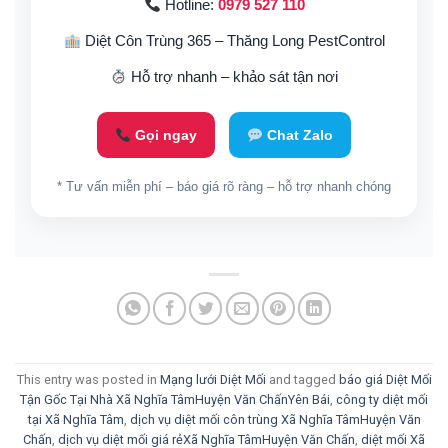
Hotline:
0979 527 110
Diệt Côn Trùng 365 – Thăng Long PestControl
Hỗ trợ nhanh – khảo sát tận nơi
Gọi ngay
Chat Zalo
* Tư vấn miễn phí – báo giá rõ ràng – hỗ trợ nhanh chóng
This entry was posted in
Mạng lưới Diệt Mối
and tagged
báo giá Diệt Mối
Tận Gốc Tại Nhà Xã Nghĩa TâmHuyện Văn ChấnYên Bái
,
công ty diệt mối
tại Xã Nghĩa Tâm
,
dịch vụ diệt mối côn trùng Xã Nghĩa TâmHuyện Văn
Chấn
,
dịch vụ diệt mối giá rẻXã Nghĩa TâmHuyện Văn Chấn
,
diệt mối Xã