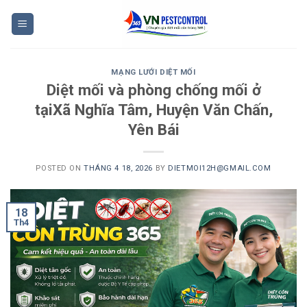
Skip
to
content
MẠNG LƯỚI DIỆT MỐI
Diệt mối và phòng chống mối ở
tạiXã Nghĩa Tâm, Huyện Văn Chấn,
Yên Bái
POSTED ON
THÁNG 4 18, 2026
BY
DIETMOI12H@GMAIL.COM
18
Th4