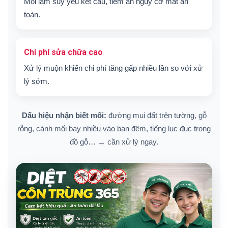
Mối làm suy yếu kết cấu, tiềm ẩn nguy cơ mất an
toàn.
Chi phí sửa chữa cao
Xử lý muộn khiến chi phí tăng gấp nhiều lần so với xử
lý sớm.
Dấu hiệu nhận biết mối:
đường mui đất trên tường, gỗ
rỗng, cánh mối bay nhiều vào ban đêm, tiếng lục đục trong
đồ gỗ… → cần xử lý ngay.