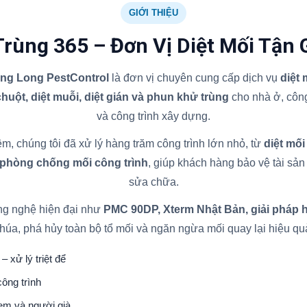
GIỚI THIỆU
Trùng 365 – Đơn Vị Diệt Mối Tận 
ăng Long PestControl
là đơn vị chuyên cung cấp dịch vụ
diệt
 chuột, diệt muỗi, diệt gián và phun khử trùng
cho nhà ở, công
và công trình xây dựng.
m, chúng tôi đã xử lý hàng trăm công trình lớn nhỏ, từ
diệt mối
 phòng chống mối công trình
, giúp khách hàng bảo vệ tài sản l
sửa chữa.
ng nghệ hiện đại như
PMC 90DP, Xterm Nhật Bản, giải pháp 
húa, phá hủy toàn bộ tổ mối và ngăn ngừa mối quay lại hiệu qu
– xử lý triệt để
ông trình
 em và người già