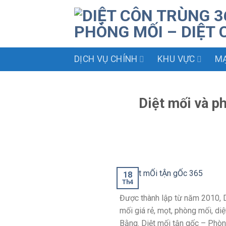
Skip
to
content
DỊCH VỤ CHÍNH
KHU VỰC
MẠ
Diệt mối và p
18
Th4
Được thành lập từ năm 2010, D
mối giá rẻ, mọt, phòng mối, di
Bằng. Diệt mối tận gốc – Phòng