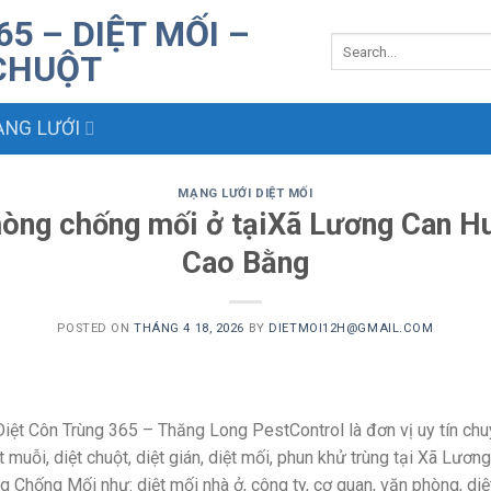
NG LƯỚI
MẠNG LƯỚI DIỆT MỐI
hòng chống mối ở tạiXã Lương Can 
Cao Bằng
POSTED ON
THÁNG 4 18, 2026
BY
DIETMOI12H@GMAIL.COM
iệt Côn Trùng 365 – Thăng Long PestControl là đơn vị uy tín chu
ệt muỗi, diệt chuột, diệt gián, diệt mối, phun khử trùng tại Xã Lư
 Chống Mối như: diệt mối nhà ở, công ty, cơ quan, văn phòng, diệ