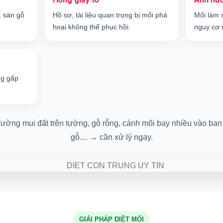
, sàn gỗ
Hồ sơ, tài liệu quan trọng bị mối phá
Mối làm 
hoại không thể phục hồi.
nguy cơ 
ng gấp
ường mui đất trên tường, gỗ rỗng, cánh mối bay nhiều vào ban 
gỗ… → cần xử lý ngay.
GIẢI PHÁP DIỆT MỐI