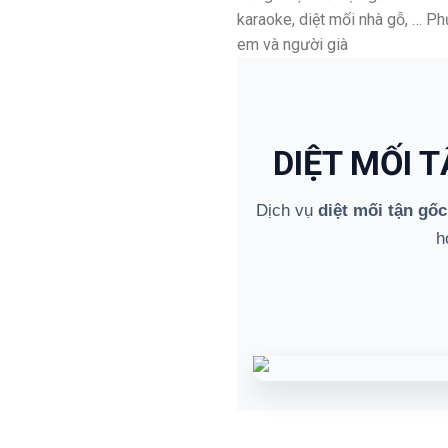
karaoke, diệt mối nhà gỗ, … P
em và người già
DIỆT MỐI 
Dịch vụ
diệt mối tận gốc
h