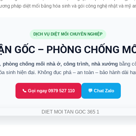
hương pháp diệt mối bằng hóa sinh và gói công nghệ nhật và mỹ an
DỊCH VỤ DIỆT MỐI CHUYÊN NGHIỆP
TẬN GỐC – PHÒNG CHỐNG MỐ
,
phòng chống mối nhà ở, công trình, nhà xưởng
bằng cô
óa sinh hiện đại. Không đục phá – an toàn – bảo hành dài hạ
📞 Gọi ngay 0979 527 110
💬 Chat Zalo