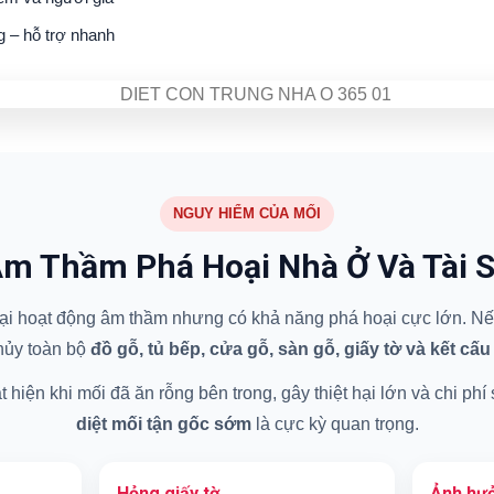
g – hỗ trợ nhanh
NGUY HIỂM CỦA MỐI
m Thầm Phá Hoại Nhà Ở Và Tài 
 hại hoạt động âm thầm nhưng có khả năng phá hoại cực lớn. Nếu
hủy toàn bộ
đồ gỗ, tủ bếp, cửa gỗ, sàn gỗ, giấy tờ và kết cấu
hiện khi mối đã ăn rỗng bên trong, gây thiệt hại lớn và chi phí
diệt mối tận gốc sớm
là cực kỳ quan trọng.
Hỏng giấy tờ
Ảnh hưở