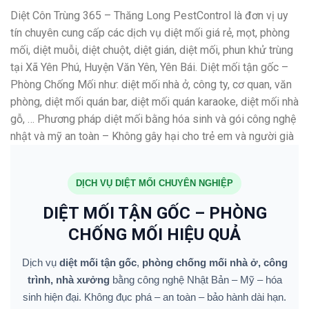
Diệt Côn Trùng 365 – Thăng Long PestControl là đơn vị uy
tín chuyên cung cấp các dịch vụ diệt mối giá rẻ, mọt, phòng
mối, diệt muỗi, diệt chuột, diệt gián, diệt mối, phun khử trùng
tại Xã Yên Phú, Huyện Văn Yên, Yên Bái. Diệt mối tận gốc –
Phòng Chống Mối như: diệt mối nhà ở, công ty, cơ quan, văn
phòng, diệt mối quán bar, diệt mối quán karaoke, diệt mối nhà
gỗ, … Phương pháp diệt mối bằng hóa sinh và gói công nghệ
nhật và mỹ an toàn – Không gây hại cho trẻ em và người già
DỊCH VỤ DIỆT MỐI CHUYÊN NGHIỆP
DIỆT MỐI TẬN GỐC – PHÒNG
CHỐNG MỐI HIỆU QUẢ
Dịch vụ
diệt mối tận gốc
,
phòng chống mối nhà ở, công
trình, nhà xưởng
bằng công nghệ Nhật Bản – Mỹ – hóa
sinh hiện đại. Không đục phá – an toàn – bảo hành dài hạn.