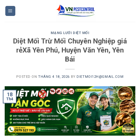
Skip
to
content
MẠNG LƯỚI DIỆT MỐI
Diệt Mối Trừ Mối Chuyên Nghiệp giá
rẻXã Yên Phú, Huyện Văn Yên, Yên
Bái
POSTED ON
THÁNG 4 18, 2026
BY
DIETMOI12H@GMAIL.COM
18
Th4