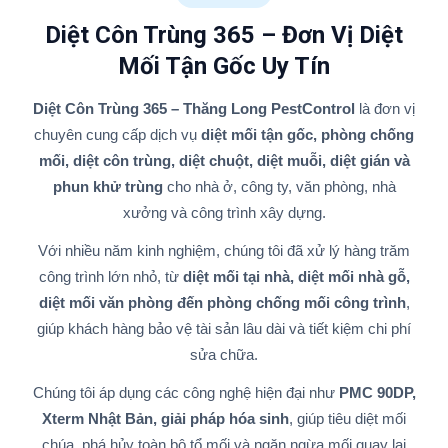
Diệt Côn Trùng 365 – Đơn Vị Diệt
Mối Tận Gốc Uy Tín
Diệt Côn Trùng 365 – Thăng Long PestControl
là đơn vị
chuyên cung cấp dịch vụ
diệt mối tận gốc, phòng chống
mối, diệt côn trùng, diệt chuột, diệt muỗi, diệt gián và
phun khử trùng
cho nhà ở, công ty, văn phòng, nhà
xưởng và công trình xây dựng.
Với nhiều năm kinh nghiệm, chúng tôi đã xử lý hàng trăm
công trình lớn nhỏ, từ
diệt mối tại nhà, diệt mối nhà gỗ,
diệt mối văn phòng đến phòng chống mối công trình
,
giúp khách hàng bảo vệ tài sản lâu dài và tiết kiệm chi phí
sửa chữa.
Chúng tôi áp dụng các công nghệ hiện đại như
PMC 90DP,
Xterm Nhật Bản, giải pháp hóa sinh
, giúp tiêu diệt mối
chúa, phá hủy toàn bộ tổ mối và ngăn ngừa mối quay lại