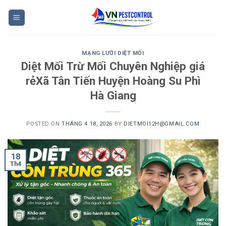
Skip
to
content
MẠNG LƯỚI DIỆT MỐI
Diệt Mối Trừ Mối Chuyên Nghiệp giá
rẻXã Tân Tiến Huyện Hoàng Su Phì
Hà Giang
POSTED ON
THÁNG 4 18, 2026
BY
DIETMOI12H@GMAIL.COM
18
Th4