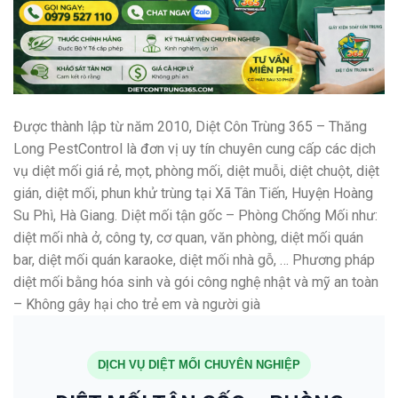
Được thành lập từ năm 2010, Diệt Côn Trùng 365 – Thăng
Long PestControl là đơn vị uy tín chuyên cung cấp các dịch
vụ diệt mối giá rẻ, mọt, phòng mối, diệt muỗi, diệt chuột, diệt
gián, diệt mối, phun khử trùng tại Xã Tân Tiến, Huyện Hoàng
Su Phì, Hà Giang. Diệt mối tận gốc – Phòng Chống Mối như:
diệt mối nhà ở, công ty, cơ quan, văn phòng, diệt mối quán
bar, diệt mối quán karaoke, diệt mối nhà gỗ, … Phương pháp
diệt mối bằng hóa sinh và gói công nghệ nhật và mỹ an toàn
– Không gây hại cho trẻ em và người già
DỊCH VỤ DIỆT MỐI CHUYÊN NGHIỆP