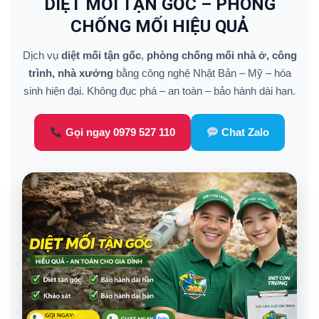
DIỆT MỐI TẬN GỐC – PHÒNG
CHỐNG MỐI HIỆU QUẢ
Dịch vụ
diệt mối tận gốc
,
phòng chống mối nhà ở, công
trình, nhà xưởng
bằng công nghệ Nhật Bản – Mỹ – hóa
sinh hiện đại. Không đục phá – an toàn – bảo hành dài hạn.
Gọi ngay 0979 527 110
Chat Zalo