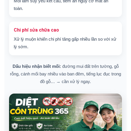
Mối làm suy yếu kết cấu, tiềm ẩn nguy cơ mất an
toàn.
Chi phí sửa chữa cao
Xử lý muộn khiến chi phí tăng gấp nhiều lần so với xử
lý sớm.
Dấu hiệu nhận biết mối:
đường mui đất trên tường, gỗ
rỗng, cánh mối bay nhiều vào ban đêm, tiếng lục đục trong
đồ gỗ… → cần xử lý ngay.