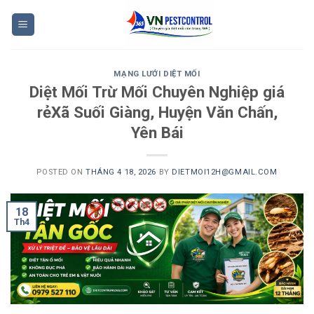
Skip
to
content
MẠNG LƯỚI DIỆT MỐI
Diệt Mối Trừ Mối Chuyên Nghiệp giá
rẻXã Suối Giàng, Huyện Văn Chấn,
Yên Bái
POSTED ON
THÁNG 4 18, 2026
BY
DIETMOI12H@GMAIL.COM
18
Th4