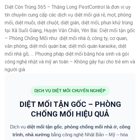
Diệt Côn Trùng 365 – Thăng Long PestControl là đơn vị uy
tín chuyên cung cấp các dịch vụ diệt mối giá rẻ, mọt, phòng
mối, diệt muỗi, diệt chuột, diệt gián, diệt mối, phun khử trùng
tại Xã Suối Giàng, Huyện Văn Chấn, Yên Bái. Diệt mối tận gốc
– Phòng Chống Mối như: diệt mối nhà ở, công ty, cơ quan,
văn phòng, diệt mối quán bar, diệt mối quán karaoke, diệt
mối nhà gỗ, … Phương pháp diệt mối bằng hóa sinh và gói
công nghệ nhật và mỹ an toàn – Không gây hại cho trẻ em và
người già
DỊCH VỤ DIỆT MỐI CHUYÊN NGHIỆP
DIỆT MỐI TẬN GỐC – PHÒNG
CHỐNG MỐI HIỆU QUẢ
Dịch vụ
diệt mối tận gốc
,
phòng chống mối nhà ở, công
trình, nhà xưởng
bằng công nghệ Nhật Bản – Mỹ – hóa