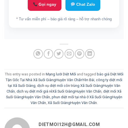
Gọi ngay
Chat Zalo
* Tư vấn miễn phí – báo giá rõ ràng – hỗ trợ nhanh chóng
This entry was posted in
Mạng lưới Diệt Mối
and tagged
báo giá Diệt Mối
Tận Gốc Tại Nhà Xã Suối GiàngHuyện Văn ChấnYên Bái
,
công ty diệt mối
tại Xã Suối Giàng
,
dịch vụ diệt mối côn trùng Xã Suối GiàngHuyện Văn
Chấn
,
dịch vụ diệt mối giá rẻXã Suối GiàngHuyện Văn Chấn
,
diệt mối Xã
Suối GiàngHuyện Văn Chấn
,
phun diệt mối tại nhà ở Xã Suối GiàngHuyện
Văn Chấn
,
Xã Suối GiàngHuyện Văn Chấn
.
DIETMOI12H@GMAIL.COM