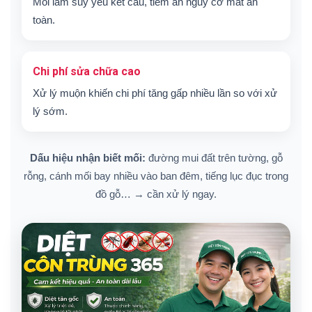
Mối làm suy yếu kết cấu, tiềm ẩn nguy cơ mất an
toàn.
Chi phí sửa chữa cao
Xử lý muộn khiến chi phí tăng gấp nhiều lần so với xử
lý sớm.
Dấu hiệu nhận biết mối:
đường mui đất trên tường, gỗ
rỗng, cánh mối bay nhiều vào ban đêm, tiếng lục đục trong
đồ gỗ… → cần xử lý ngay.