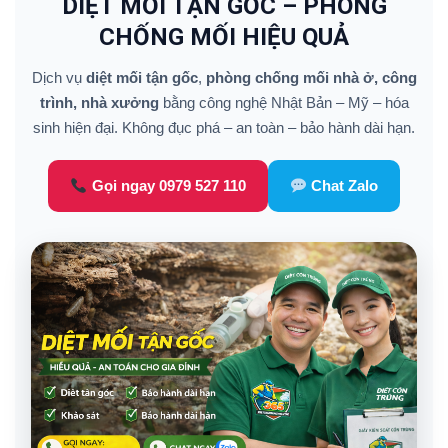
DIỆT MỐI TẬN GỐC – PHÒNG
CHỐNG MỐI HIỆU QUẢ
Dịch vụ
diệt mối tận gốc
,
phòng chống mối nhà ở, công
trình, nhà xưởng
bằng công nghệ Nhật Bản – Mỹ – hóa
sinh hiện đại. Không đục phá – an toàn – bảo hành dài hạn.
Gọi ngay 0979 527 110
Chat Zalo