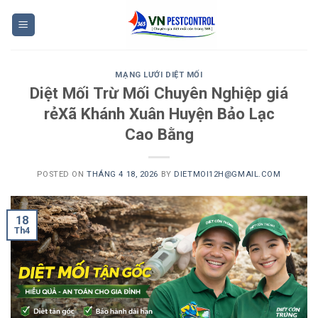
Skip
to
content
MẠNG LƯỚI DIỆT MỐI
Diệt Mối Trừ Mối Chuyên Nghiệp giá
rẻXã Khánh Xuân Huyện Bảo Lạc
Cao Bằng
POSTED ON
THÁNG 4 18, 2026
BY
DIETMOI12H@GMAIL.COM
18
Th4