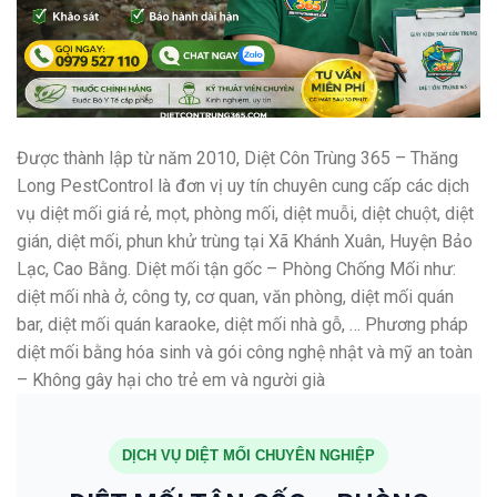
Được thành lập từ năm 2010, Diệt Côn Trùng 365 – Thăng
Long PestControl là đơn vị uy tín chuyên cung cấp các dịch
vụ diệt mối giá rẻ, mọt, phòng mối, diệt muỗi, diệt chuột, diệt
gián, diệt mối, phun khử trùng tại Xã Khánh Xuân, Huyện Bảo
Lạc, Cao Bằng. Diệt mối tận gốc – Phòng Chống Mối như:
diệt mối nhà ở, công ty, cơ quan, văn phòng, diệt mối quán
bar, diệt mối quán karaoke, diệt mối nhà gỗ, … Phương pháp
diệt mối bằng hóa sinh và gói công nghệ nhật và mỹ an toàn
– Không gây hại cho trẻ em và người già
DỊCH VỤ DIỆT MỐI CHUYÊN NGHIỆP