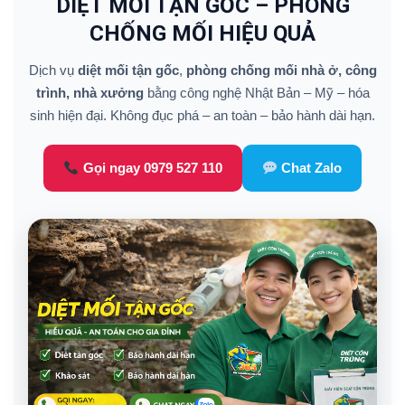
DIỆT MỐI TẬN GỐC – PHÒNG
CHỐNG MỐI HIỆU QUẢ
Dịch vụ
diệt mối tận gốc
,
phòng chống mối nhà ở, công
trình, nhà xưởng
bằng công nghệ Nhật Bản – Mỹ – hóa
sinh hiện đại. Không đục phá – an toàn – bảo hành dài hạn.
Gọi ngay 0979 527 110
Chat Zalo