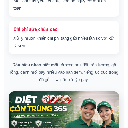
Mối làm suy yếu kết cấu, tiềm ẩn nguy cơ mất an
toàn.
Chi phí sửa chữa cao
Xử lý muộn khiến chi phí tăng gấp nhiều lần so với xử
lý sớm.
Dấu hiệu nhận biết mối:
đường mui đất trên tường, gỗ
rỗng, cánh mối bay nhiều vào ban đêm, tiếng lục đục trong
đồ gỗ… → cần xử lý ngay.