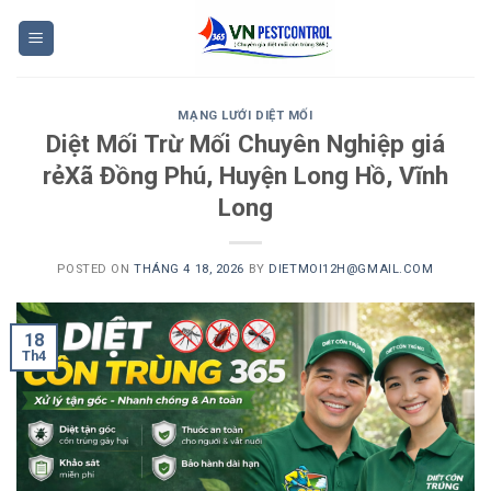
Skip
to
content
MẠNG LƯỚI DIỆT MỐI
Diệt Mối Trừ Mối Chuyên Nghiệp giá
rẻXã Đồng Phú, Huyện Long Hồ, Vĩnh
Long
POSTED ON
THÁNG 4 18, 2026
BY
DIETMOI12H@GMAIL.COM
18
Th4