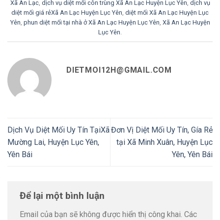
Xã An Lạc
,
dịch vụ diệt mối côn trùng Xã An Lạc Huyện Lục Yên
,
dịch vụ
diệt mối giá rẻXã An Lạc Huyện Lục Yên
,
diệt mối Xã An Lạc Huyện Lục
Yên
,
phun diệt mối tại nhà ở Xã An Lạc Huyện Lục Yên
,
Xã An Lạc Huyện
Lục Yên
.
DIETMOI12H@GMAIL.COM
Dịch Vụ Diệt Mối Uy Tín TạiXã
Đơn Vị Diệt Mối Uy Tín, Gía Rẻ
Mường Lai, Huyện Lục Yên,
tại Xã Minh Xuân, Huyện Lục
Yên Bái
Yên, Yên Bái
Để lại một bình luận
Email của bạn sẽ không được hiển thị công khai.
Các