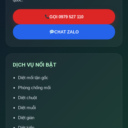
GỌI 0979 527 110
CHAT ZALO
DỊCH VỤ NỔI BẬT
Diệt mối tận gốc
Phòng chống mối
Diệt chuột
Diệt muỗi
Diệt gián
Diệt kiến