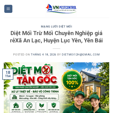
Skip
to
content
MẠNG LƯỚI DIỆT MỐI
Diệt Mối Trừ Mối Chuyên Nghiệp giá
rẻXã An Lạc, Huyện Lục Yên, Yên Bái
POSTED ON
THÁNG 4 18, 2026
BY
DIETMOI12H@GMAIL.COM
18
Th4