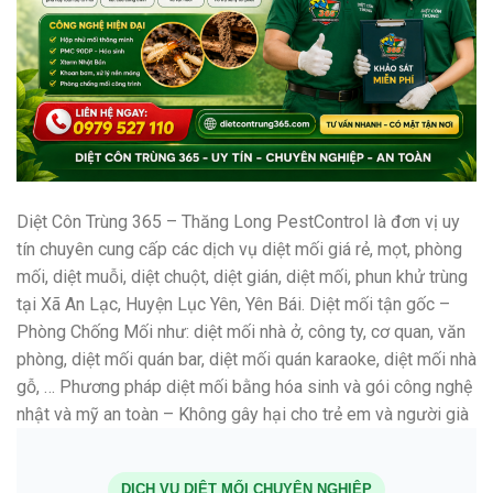
Diệt Côn Trùng 365 – Thăng Long PestControl là đơn vị uy
tín chuyên cung cấp các dịch vụ diệt mối giá rẻ, mọt, phòng
mối, diệt muỗi, diệt chuột, diệt gián, diệt mối, phun khử trùng
tại Xã An Lạc, Huyện Lục Yên, Yên Bái. Diệt mối tận gốc –
Phòng Chống Mối như: diệt mối nhà ở, công ty, cơ quan, văn
phòng, diệt mối quán bar, diệt mối quán karaoke, diệt mối nhà
gỗ, … Phương pháp diệt mối bằng hóa sinh và gói công nghệ
nhật và mỹ an toàn – Không gây hại cho trẻ em và người già
DỊCH VỤ DIỆT MỐI CHUYÊN NGHIỆP