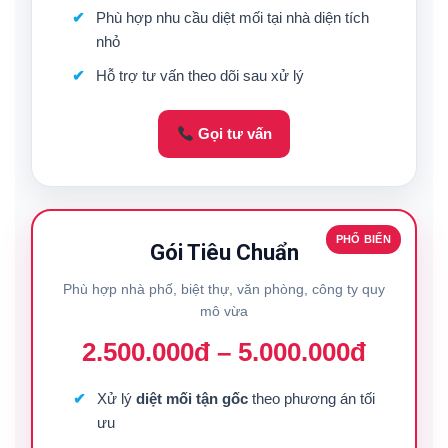
Phù hợp nhu cầu diệt mối tại nhà diện tích
nhỏ
Hỗ trợ tư vấn theo dõi sau xử lý
Gọi tư vấn
PHỔ BIẾN
Gói Tiêu Chuẩn
Phù hợp nhà phố, biệt thự, văn phòng, công ty quy
mô vừa
2.500.000đ – 5.000.000đ
Xử lý
diệt mối tận gốc
theo phương án tối
ưu