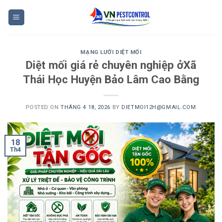
Skip
to
content
MẠNG LƯỚI DIỆT MỐI
Diệt mối giá rẻ chuyên nghiệp ởXã
Thái Học Huyện Bảo Lâm Cao Bằng
POSTED ON
THÁNG 4 18, 2026
BY
DIETMOI12H@GMAIL.COM
18
Th4