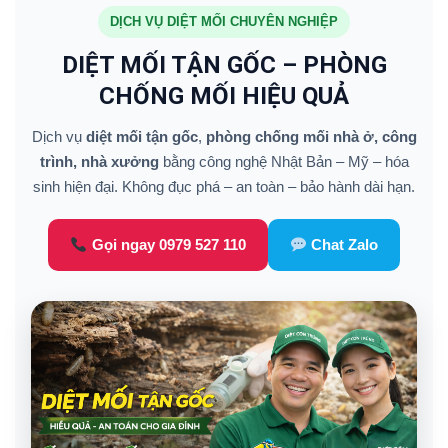
DỊCH VỤ DIỆT MỐI CHUYÊN NGHIỆP
DIỆT MỐI TẬN GỐC – PHÒNG
CHỐNG MỐI HIỆU QUẢ
Dịch vụ
diệt mối tận gốc
,
phòng chống mối nhà ở, công
trình, nhà xưởng
bằng công nghệ Nhật Bản – Mỹ – hóa
sinh hiện đại. Không đục phá – an toàn – bảo hành dài hạn.
Gọi ngay 0979 527 110
Chat Zalo