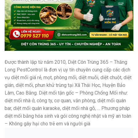
Được thành lập từ năm 2010, Diệt Côn Trùng 365 – Thăng
Long PestControl là đơn vị uy tín chuyên cung cấp các dịch
vụ diệt mối giá rẻ, mọt, phòng mối, diệt muỗi, diệt chuột, diệt
gián, diệt mối, phun khử trùng tại Xã Thái Học, Huyện Bảo
Lâm, Cao Bằng. Diệt mối tận gốc – Phòng Chống Mối như:
diệt mối nhà ở, công ty, cơ quan, văn phòng, diệt mối quán
bar, diệt mối quán karaoke, diệt mối nhà gỗ, … Phương pháp
diệt mối bằng hóa sinh và gói công nghệ nhật và mỹ an toàn
– Không gây hại cho trẻ em và người già