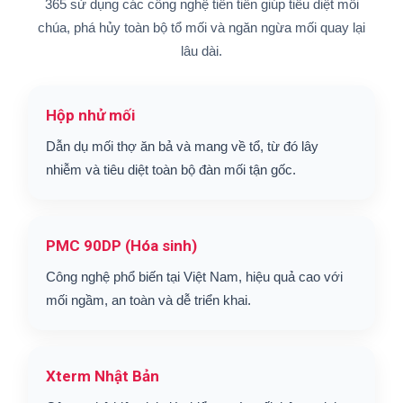
365 sử dụng các công nghệ tiên tiến giúp tiêu diệt mối
chúa, phá hủy toàn bộ tổ mối và ngăn ngừa mối quay lại
lâu dài.
Hộp nhử mối
Dẫn dụ mối thợ ăn bả và mang về tổ, từ đó lây
nhiễm và tiêu diệt toàn bộ đàn mối tận gốc.
PMC 90DP (Hóa sinh)
Công nghệ phổ biến tại Việt Nam, hiệu quả cao với
mối ngầm, an toàn và dễ triển khai.
Xterm Nhật Bản