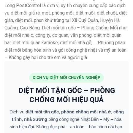
Long PestControl là đơn vị uy tín chuyên cung cấp các dịch
vụ diệt mối giá rẻ, mọt, phòng mối, diệt muỗi, diệt chuột, diệt
gián, diệt mối, phun khử trùng tại Xã Quý Quân, Huyện Hà
Quảng, Cao Bằng. Diệt mối tận gốc – Phòng Chống Mối như:
diệt mối nhà ở, công ty, cơ quan, văn phòng, diệt mối quán
bar, diệt mối quán karaoke, diệt mối nhà gỗ, … Phương pháp
diệt mối bằng hóa sinh và gói công nghệ nhật và mỹ an toàn
– Không gây hại cho trẻ em và người già
DỊCH VỤ DIỆT MỐI CHUYÊN NGHIỆP
DIỆT MỐI TẬN GỐC – PHÒNG
CHỐNG MỐI HIỆU QUẢ
Dịch vụ
diệt mối tận gốc
,
phòng chống mối nhà ở, công
trình, nhà xưởng
bằng công nghệ Nhật Bản – Mỹ – hóa
sinh hiện đại. Không đục phá – an toàn – bảo hành dài hạn.