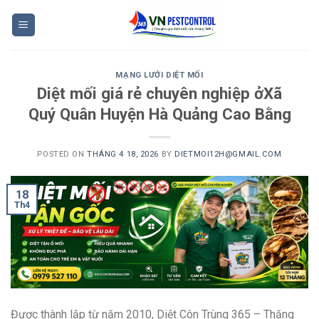
Skip
to
content
MẠNG LƯỚI DIỆT MỐI
Diệt mối giá rẻ chuyên nghiệp ởXã
Quý Quân Huyện Hà Quảng Cao Bằng
POSTED ON
THÁNG 4 18, 2026
BY
DIETMOI12H@GMAIL.COM
18
Th4
Được thành lập từ năm 2010, Diệt Côn Trùng 365 – Thăng