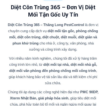
Diệt Côn Trùng 365 – Đơn Vị Diệt
Mối Tận Gốc Uy Tín
Diệt Côn Trùng 365 – Thăng Long PestControl
là đơn vị
chuyên cung cấp dịch vụ
diệt mối tận gốc, phòng chống
mối, diệt côn trùng, diệt chuột, diệt muỗi, diệt gián và
phun khử trùng
cho nhà ở, công ty, văn phòng, nhà
xưởng và công trình xây dựng.
Với nhiều năm kinh nghiệm, chúng tôi đã xử lý hàng trăm
công trình lớn nhỏ, từ
diệt mối tại nhà, diệt mối nhà gỗ,
diệt mối văn phòng đến phòng chống mối công trình
,
giúp khách hàng bảo vệ tài sản lâu dài và tiết kiệm chi phí
sửa chữa.
Chúng tôi áp dụng các công nghệ hiện đại như
PMC 90DP,
Xterm Nhật Bản, giải pháp hóa sinh
, giúp tiêu diệt mối
chúa, phá hủy toàn bộ tổ mối và ngăn ngừa mối quay lại