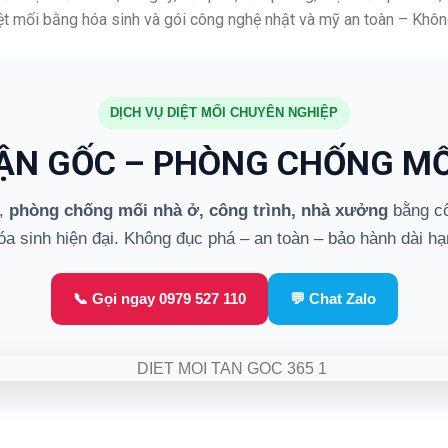
t mối bằng hóa sinh và gói công nghệ nhật và mỹ an toàn – Khôn
DỊCH VỤ DIỆT MỐI CHUYÊN NGHIỆP
TẬN GỐC – PHÒNG CHỐNG MỐ
,
phòng chống mối nhà ở, công trình, nhà xưởng
bằng cô
óa sinh hiện đại. Không đục phá – an toàn – bảo hành dài hạ
📞 Gọi ngay 0979 527 110
💬 Chat Zalo