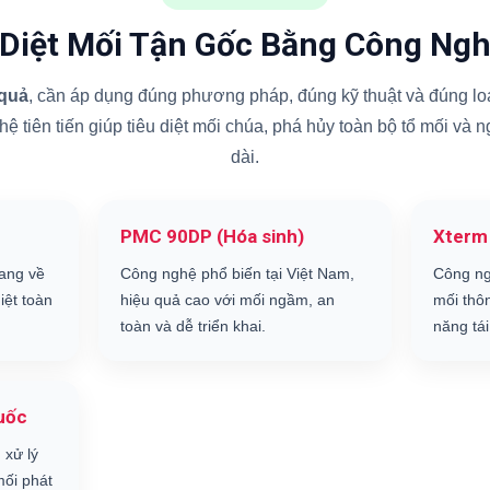
 Diệt Mối Tận Gốc Bằng Công Ngh
 quả
, cần áp dụng đúng phương pháp, đúng kỹ thuật và đúng loạ
 tiên tiến giúp tiêu diệt mối chúa, phá hủy toàn bộ tổ mối và 
dài.
PMC 90DP (Hóa sinh)
Xterm
ang về
Công nghệ phổ biến tại Việt Nam,
Công ng
iệt toàn
hiệu quả cao với mối ngầm, an
mối thô
toàn và dễ triển khai.
năng tái
uốc
 xử lý
ối phát