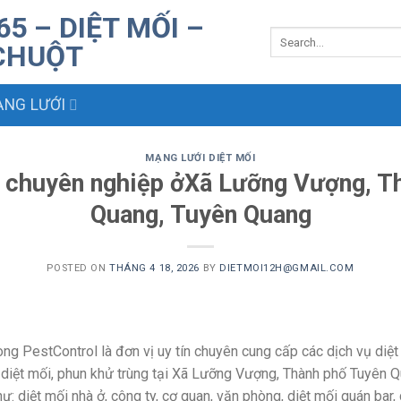
NG LƯỚI
MẠNG LƯỚI DIỆT MỐI
rẻ chuyên nghiệp ởXã Lưỡng Vượng, T
Quang, Tuyên Quang
POSTED ON
THÁNG 4 18, 2026
BY
DIETMOI12H@GMAIL.COM
g PestControl là đơn vị uy tín chuyên cung cấp các dịch vụ diệt 
án, diệt mối, phun khử trùng tại Xã Lưỡng Vượng, Thành phố Tuyên 
 diệt mối nhà ở, công ty, cơ quan, văn phòng, diệt mối quán bar, 