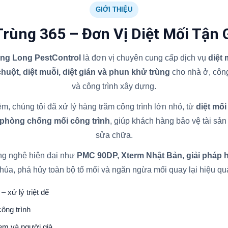
GIỚI THIỆU
Trùng 365 – Đơn Vị Diệt Mối Tận 
ăng Long PestControl
là đơn vị chuyên cung cấp dịch vụ
diệt
 chuột, diệt muỗi, diệt gián và phun khử trùng
cho nhà ở, công
và công trình xây dựng.
m, chúng tôi đã xử lý hàng trăm công trình lớn nhỏ, từ
diệt mối
 phòng chống mối công trình
, giúp khách hàng bảo vệ tài sản l
sửa chữa.
ng nghệ hiện đại như
PMC 90DP, Xterm Nhật Bản, giải pháp 
húa, phá hủy toàn bộ tổ mối và ngăn ngừa mối quay lại hiệu qu
– xử lý triệt để
ông trình
 em và người già