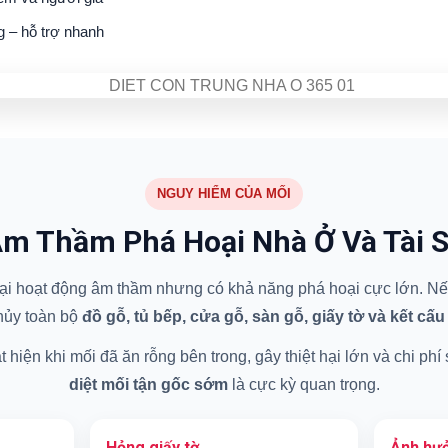
g – hỗ trợ nhanh
NGUY HIỂM CỦA MỐI
m Thầm Phá Hoại Nhà Ở Và Tài 
 hại hoạt động âm thầm nhưng có khả năng phá hoại cực lớn. Nếu
hủy toàn bộ
đồ gỗ, tủ bếp, cửa gỗ, sàn gỗ, giấy tờ và kết cấu
hiện khi mối đã ăn rỗng bên trong, gây thiệt hại lớn và chi phí
diệt mối tận gốc sớm
là cực kỳ quan trọng.
Hỏng giấy tờ
Ảnh hưở