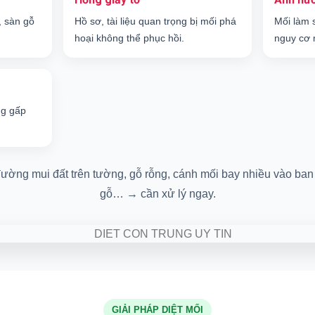
, sàn gỗ
Hồ sơ, tài liệu quan trọng bị mối phá
Mối làm 
hoại không thể phục hồi.
nguy cơ 
ng gấp
ường mui đất trên tường, gỗ rỗng, cánh mối bay nhiều vào ban 
gỗ… → cần xử lý ngay.
GIẢI PHÁP DIỆT MỐI