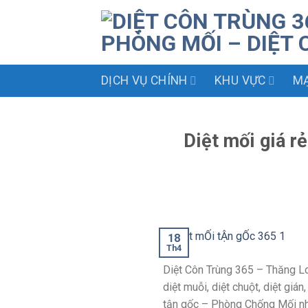
Skip
to
content
DỊCH VỤ CHÍNH
KHU VỰC
MẠ
Diệt mối giá 
18
Th4
Diệt Côn Trùng 365 – Thăng Lon
diệt muỗi, diệt chuột, diệt gi
tận gốc – Phòng Chống Mối như: