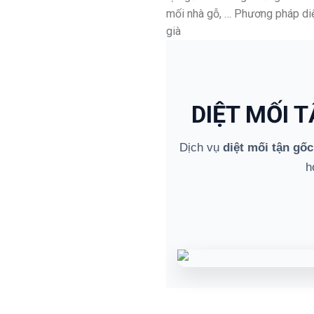
mối nhà gỗ, … Phương pháp diệ
già
DIỆT MỐI 
Dịch vụ
diệt mối tận gốc
h