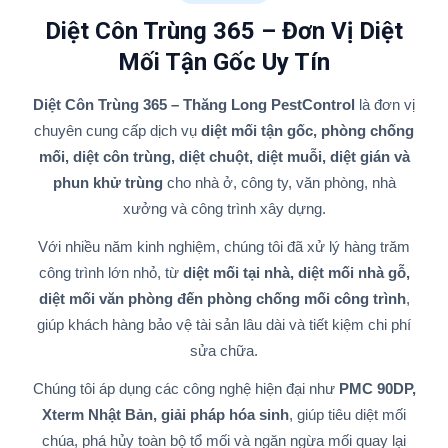
Diệt Côn Trùng 365 – Đơn Vị Diệt
Mối Tận Gốc Uy Tín
Diệt Côn Trùng 365 – Thăng Long PestControl
là đơn vị
chuyên cung cấp dịch vụ
diệt mối tận gốc, phòng chống
mối, diệt côn trùng, diệt chuột, diệt muỗi, diệt gián và
phun khử trùng
cho nhà ở, công ty, văn phòng, nhà
xưởng và công trình xây dựng.
Với nhiều năm kinh nghiệm, chúng tôi đã xử lý hàng trăm
công trình lớn nhỏ, từ
diệt mối tại nhà, diệt mối nhà gỗ,
diệt mối văn phòng đến phòng chống mối công trình
,
giúp khách hàng bảo vệ tài sản lâu dài và tiết kiệm chi phí
sửa chữa.
Chúng tôi áp dụng các công nghệ hiện đại như
PMC 90DP,
Xterm Nhật Bản, giải pháp hóa sinh
, giúp tiêu diệt mối
chúa, phá hủy toàn bộ tổ mối và ngăn ngừa mối quay lại