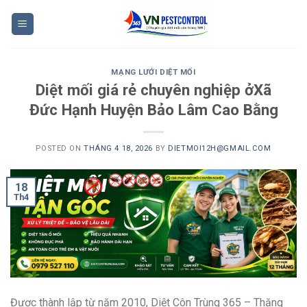
Skip
to
content
MẠNG LƯỚI DIỆT MỐI
Diệt mối giá rẻ chuyên nghiệp ởXã
Đức Hạnh Huyện Bảo Lâm Cao Bằng
POSTED ON
THÁNG 4 18, 2026
BY
DIETMOI12H@GMAIL.COM
18
Th4
Được thành lập từ năm 2010, Diệt Côn Trùng 365 – Thăng