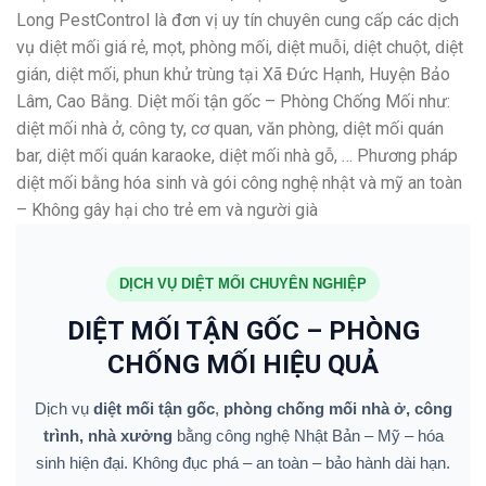
Long PestControl là đơn vị uy tín chuyên cung cấp các dịch
vụ diệt mối giá rẻ, mọt, phòng mối, diệt muỗi, diệt chuột, diệt
gián, diệt mối, phun khử trùng tại Xã Đức Hạnh, Huyện Bảo
Lâm, Cao Bằng. Diệt mối tận gốc – Phòng Chống Mối như:
diệt mối nhà ở, công ty, cơ quan, văn phòng, diệt mối quán
bar, diệt mối quán karaoke, diệt mối nhà gỗ, … Phương pháp
diệt mối bằng hóa sinh và gói công nghệ nhật và mỹ an toàn
– Không gây hại cho trẻ em và người già
DỊCH VỤ DIỆT MỐI CHUYÊN NGHIỆP
DIỆT MỐI TẬN GỐC – PHÒNG
CHỐNG MỐI HIỆU QUẢ
Dịch vụ
diệt mối tận gốc
,
phòng chống mối nhà ở, công
trình, nhà xưởng
bằng công nghệ Nhật Bản – Mỹ – hóa
sinh hiện đại. Không đục phá – an toàn – bảo hành dài hạn.