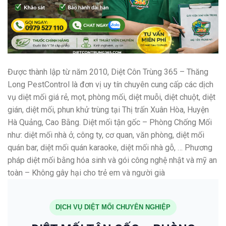
Được thành lập từ năm 2010, Diệt Côn Trùng 365 – Thăng
Long PestControl là đơn vị uy tín chuyên cung cấp các dịch
vụ diệt mối giá rẻ, mọt, phòng mối, diệt muỗi, diệt chuột, diệt
gián, diệt mối, phun khử trùng tại Thị trấn Xuân Hòa, Huyện
Hà Quảng, Cao Bằng. Diệt mối tận gốc – Phòng Chống Mối
như: diệt mối nhà ở, công ty, cơ quan, văn phòng, diệt mối
quán bar, diệt mối quán karaoke, diệt mối nhà gỗ, … Phương
pháp diệt mối bằng hóa sinh và gói công nghệ nhật và mỹ an
toàn – Không gây hại cho trẻ em và người già
DỊCH VỤ DIỆT MỐI CHUYÊN NGHIỆP