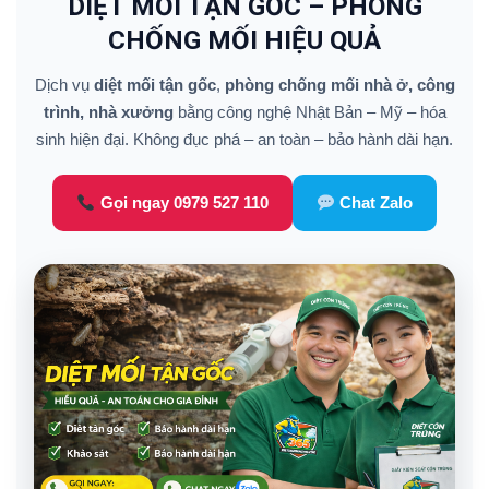
DIỆT MỐI TẬN GỐC – PHÒNG
CHỐNG MỐI HIỆU QUẢ
Dịch vụ
diệt mối tận gốc
,
phòng chống mối nhà ở, công
trình, nhà xưởng
bằng công nghệ Nhật Bản – Mỹ – hóa
sinh hiện đại. Không đục phá – an toàn – bảo hành dài hạn.
Gọi ngay 0979 527 110
Chat Zalo