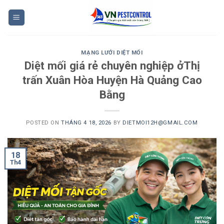
Skip
to
content
MẠNG LƯỚI DIỆT MỐI
Diệt mối giá rẻ chuyên nghiệp ởThị
trấn Xuân Hòa Huyện Hà Quảng Cao
Bằng
POSTED ON
THÁNG 4 18, 2026
BY
DIETMOI12H@GMAIL.COM
18
Th4