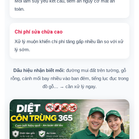
Mối làm suy yếu kết cấu, tiềm ẩn nguy cơ mất an
toàn.
Chi phí sửa chữa cao
Xử lý muộn khiến chi phí tăng gấp nhiều lần so với xử
lý sớm.
Dấu hiệu nhận biết mối:
đường mui đất trên tường, gỗ
rỗng, cánh mối bay nhiều vào ban đêm, tiếng lục đục trong
đồ gỗ… → cần xử lý ngay.