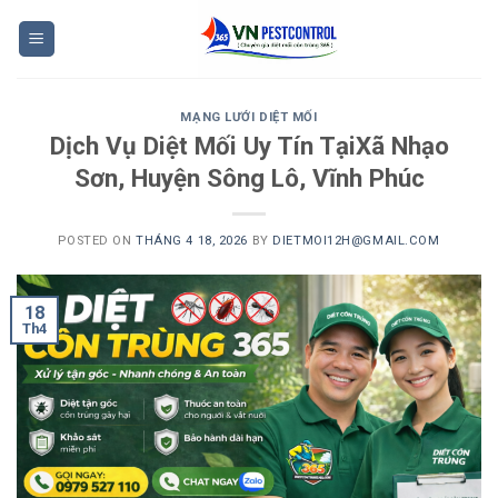
Skip
to
content
MẠNG LƯỚI DIỆT MỐI
Dịch Vụ Diệt Mối Uy Tín TạiXã Nhạo
Sơn, Huyện Sông Lô, Vĩnh Phúc
POSTED ON
THÁNG 4 18, 2026
BY
DIETMOI12H@GMAIL.COM
18
Th4