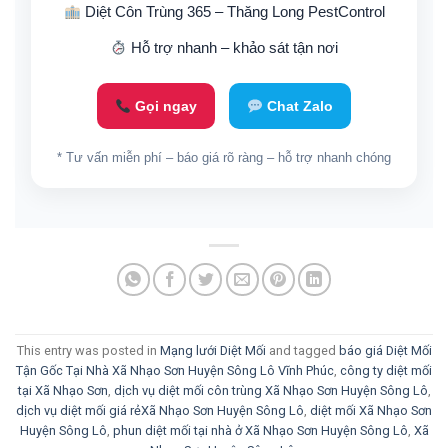
Diệt Côn Trùng 365 – Thăng Long PestControl
Hỗ trợ nhanh – khảo sát tận nơi
Gọi ngay
Chat Zalo
* Tư vấn miễn phí – báo giá rõ ràng – hỗ trợ nhanh chóng
This entry was posted in
Mạng lưới Diệt Mối
and tagged
báo giá Diệt Mối
Tận Gốc Tại Nhà Xã Nhạo Sơn Huyện Sông Lô Vĩnh Phúc
,
công ty diệt mối
tại Xã Nhạo Sơn
,
dịch vụ diệt mối côn trùng Xã Nhạo Sơn Huyện Sông Lô
,
dịch vụ diệt mối giá rẻXã Nhạo Sơn Huyện Sông Lô
,
diệt mối Xã Nhạo Sơn
Huyện Sông Lô
,
phun diệt mối tại nhà ở Xã Nhạo Sơn Huyện Sông Lô
,
Xã