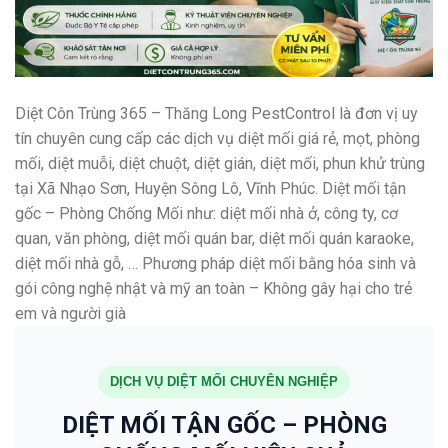
Diệt Côn Trùng 365 – Thăng Long PestControl là đơn vị uy
tín chuyên cung cấp các dịch vụ diệt mối giá rẻ, mọt, phòng
mối, diệt muỗi, diệt chuột, diệt gián, diệt mối, phun khử trùng
tại Xã Nhạo Sơn, Huyện Sông Lô, Vĩnh Phúc. Diệt mối tận
gốc – Phòng Chống Mối như: diệt mối nhà ở, công ty, cơ
quan, văn phòng, diệt mối quán bar, diệt mối quán karaoke,
diệt mối nhà gỗ, … Phương pháp diệt mối bằng hóa sinh và
gói công nghệ nhật và mỹ an toàn – Không gây hại cho trẻ
em và người già
DỊCH VỤ DIỆT MỐI CHUYÊN NGHIỆP
DIỆT MỐI TẬN GỐC – PHÒNG