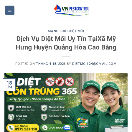
Skip
to
content
MẠNG LƯỚI DIỆT MỐI
Dịch Vụ Diệt Mối Uy Tín TạiXã Mỹ
Hưng Huyện Quảng Hòa Cao Bằng
POSTED ON
THÁNG 4 18, 2026
BY
DIETMOI12H@GMAIL.COM
18
Th4