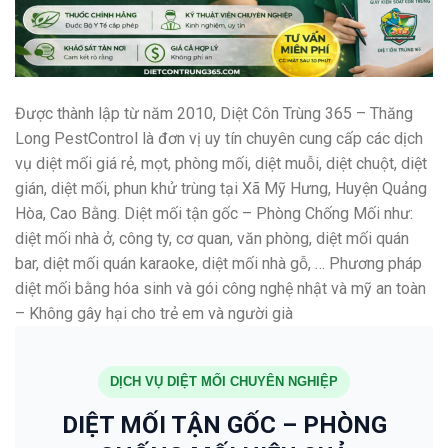
Được thành lập từ năm 2010, Diệt Côn Trùng 365 – Thăng
Long PestControl là đơn vị uy tín chuyên cung cấp các dịch
vụ diệt mối giá rẻ, mọt, phòng mối, diệt muỗi, diệt chuột, diệt
gián, diệt mối, phun khử trùng tại Xã Mỹ Hưng, Huyện Quảng
Hòa, Cao Bằng. Diệt mối tận gốc – Phòng Chống Mối như:
diệt mối nhà ở, công ty, cơ quan, văn phòng, diệt mối quán
bar, diệt mối quán karaoke, diệt mối nhà gỗ, … Phương pháp
diệt mối bằng hóa sinh và gói công nghệ nhật và mỹ an toàn
– Không gây hại cho trẻ em và người già
DỊCH VỤ DIỆT MỐI CHUYÊN NGHIỆP
DIỆT MỐI TẬN GỐC – PHÒNG