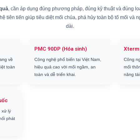
 quả
, cần áp dụng đúng phương pháp, đúng kỹ thuật và đúng loạ
 tiên tiến giúp tiêu diệt mối chúa, phá hủy toàn bộ tổ mối và 
dài.
PMC 90DP (Hóa sinh)
Xterm
ang về
Công nghệ phổ biến tại Việt Nam,
Công ng
iệt toàn
hiệu quả cao với mối ngầm, an
mối thô
toàn và dễ triển khai.
năng tái
uốc
 xử lý
ối phát