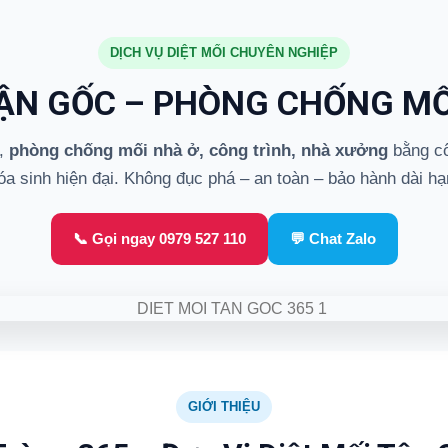
DỊCH VỤ DIỆT MỐI CHUYÊN NGHIỆP
TẬN GỐC – PHÒNG CHỐNG MỐ
,
phòng chống mối nhà ở, công trình, nhà xưởng
bằng cô
óa sinh hiện đại. Không đục phá – an toàn – bảo hành dài hạ
📞 Gọi ngay 0979 527 110
💬 Chat Zalo
GIỚI THIỆU