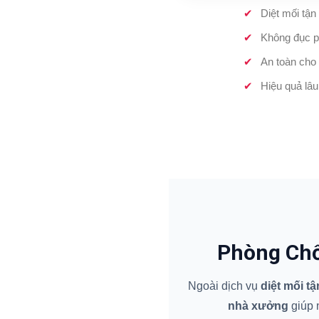
Diệt mối tận
Không đục p
An toàn cho 
Hiệu quả lâu
Phòng Chố
Ngoài dịch vụ
diệt mối t
nhà xưởng
giúp n