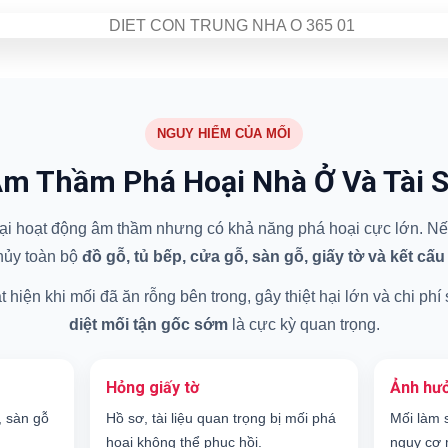
NGUY HIỂM CỦA MỐI
m Thầm Phá Hoại Nhà Ở Và Tài 
 hại hoạt động âm thầm nhưng có khả năng phá hoại cực lớn. Nếu
hủy toàn bộ
đồ gỗ, tủ bếp, cửa gỗ, sàn gỗ, giấy tờ và kết cấu
hiện khi mối đã ăn rỗng bên trong, gây thiệt hại lớn và chi phí
diệt mối tận gốc sớm
là cực kỳ quan trọng.
Hỏng giấy tờ
Ảnh hưở
, sàn gỗ
Hồ sơ, tài liệu quan trọng bị mối phá
Mối làm 
hoại không thể phục hồi.
nguy cơ 