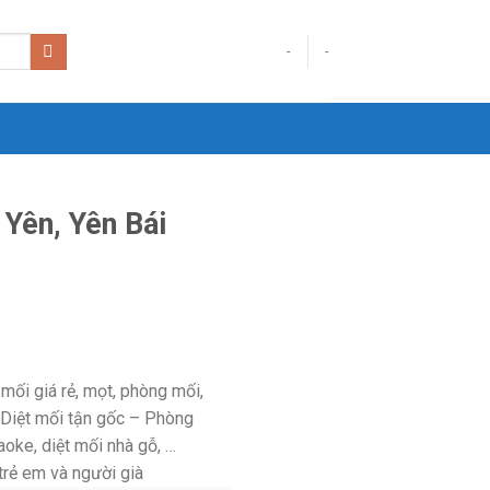
-
-
 Yên, Yên Bái
mối giá rẻ, mọt, phòng mối,
i. Diệt mối tận gốc – Phòng
aoke, diệt mối nhà gỗ, …
trẻ em và người già