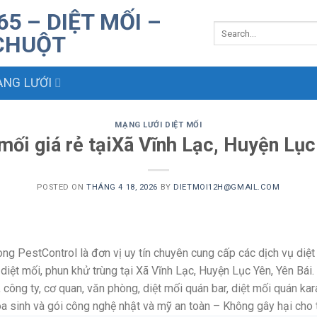
NG LƯỚI
MẠNG LƯỚI DIỆT MỐI
 mối giá rẻ tạiXã Vĩnh Lạc, Huyện Lục
POSTED ON
THÁNG 4 18, 2026
BY
DIETMOI12H@GMAIL.COM
g PestControl là đơn vị uy tín chuyên cung cấp các dịch vụ diệt 
n, diệt mối, phun khử trùng tại Xã Vĩnh Lạc, Huyện Lục Yên, Yên Bá
 công ty, cơ quan, văn phòng, diệt mối quán bar, diệt mối quán kar
 sinh và gói công nghệ nhật và mỹ an toàn – Không gây hại cho 