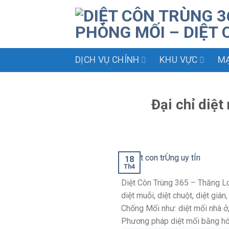
Skip
to
content
DỊCH VỤ CHÍNH
KHU VỰC
MẠ
Đại chỉ diệt
18
Th4
Diệt Côn Trùng 365 – Thăng Lon
diệt muỗi, diệt chuột, diệt giá
Chống Mối như: diệt mối nhà ở,
Phương pháp diệt mối bằng hóa