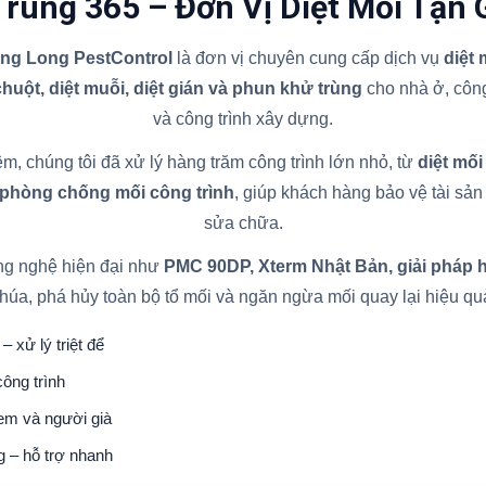
Trùng 365 – Đơn Vị Diệt Mối Tận 
ăng Long PestControl
là đơn vị chuyên cung cấp dịch vụ
diệt
 chuột, diệt muỗi, diệt gián và phun khử trùng
cho nhà ở, công
và công trình xây dựng.
m, chúng tôi đã xử lý hàng trăm công trình lớn nhỏ, từ
diệt mối
 phòng chống mối công trình
, giúp khách hàng bảo vệ tài sản l
sửa chữa.
ng nghệ hiện đại như
PMC 90DP, Xterm Nhật Bản, giải pháp 
húa, phá hủy toàn bộ tổ mối và ngăn ngừa mối quay lại hiệu qu
– xử lý triệt để
ông trình
 em và người già
g – hỗ trợ nhanh