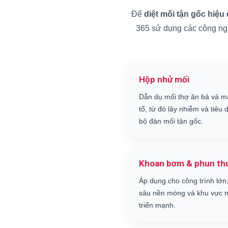
Để
diệt mối tận gốc hiệu
365 sử dụng các công nghệ
Hộp nhử mối
Dẫn dụ mối thợ ăn bả và m
tổ, từ đó lây nhiễm và tiêu d
bộ đàn mối tận gốc.
Khoan bơm & phun th
Áp dụng cho công trình lớn,
sâu nền móng và khu vực m
triển mạnh.