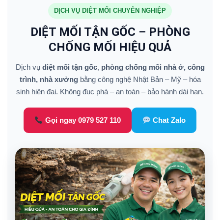
DỊCH VỤ DIỆT MỐI CHUYÊN NGHIỆP
DIỆT MỐI TẬN GỐC – PHÒNG
CHỐNG MỐI HIỆU QUẢ
Dịch vụ
diệt mối tận gốc
,
phòng chống mối nhà ở, công
trình, nhà xưởng
bằng công nghệ Nhật Bản – Mỹ – hóa
sinh hiện đại. Không đục phá – an toàn – bảo hành dài hạn.
Gọi ngay 0979 527 110
Chat Zalo