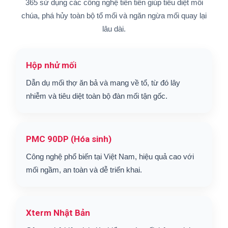
365 sử dụng các công nghệ tiên tiến giúp tiêu diệt mối
chúa, phá hủy toàn bộ tổ mối và ngăn ngừa mối quay lại
lâu dài.
Hộp nhử mối
Dẫn dụ mối thợ ăn bả và mang về tổ, từ đó lây
nhiễm và tiêu diệt toàn bộ đàn mối tận gốc.
PMC 90DP (Hóa sinh)
Công nghệ phổ biến tại Việt Nam, hiệu quả cao với
mối ngầm, an toàn và dễ triển khai.
Xterm Nhật Bản