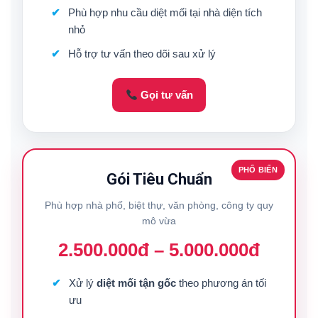
Phù hợp nhu cầu diệt mối tại nhà diện tích
nhỏ
Hỗ trợ tư vấn theo dõi sau xử lý
Gọi tư vấn
PHỔ BIẾN
Gói Tiêu Chuẩn
Phù hợp nhà phố, biệt thự, văn phòng, công ty quy
mô vừa
2.500.000đ – 5.000.000đ
Xử lý
diệt mối tận gốc
theo phương án tối
ưu