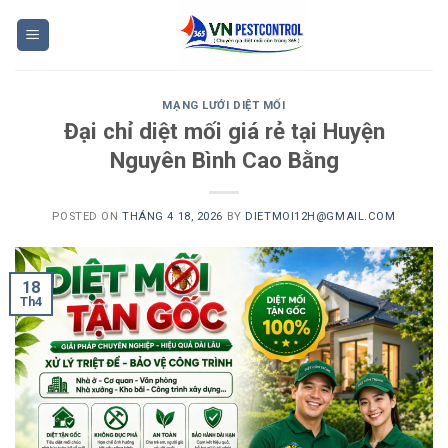
Skip
to
content
MẠNG LƯỚI DIỆT MỐI
Đại chỉ diệt mối giá rẻ tại Huyện
Nguyên Bình Cao Bằng
POSTED ON
THÁNG 4 18, 2026
BY
DIETMOI12H@GMAIL.COM
18
Th4