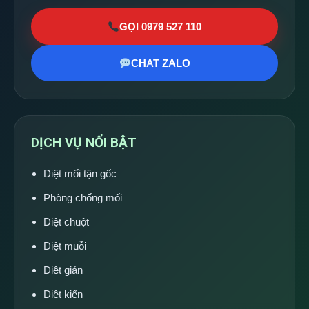
GỌI 0979 527 110
CHAT ZALO
DỊCH VỤ NỔI BẬT
Diệt mối tận gốc
Phòng chống mối
Diệt chuột
Diệt muỗi
Diệt gián
Diệt kiến