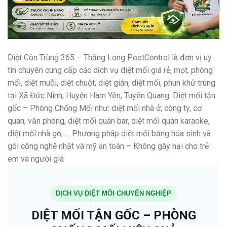
Diệt Côn Trùng 365 – Thăng Long PestControl là đơn vị uy
tín chuyên cung cấp các dịch vụ diệt mối giá rẻ, mọt, phòng
mối, diệt muỗi, diệt chuột, diệt gián, diệt mối, phun khử trùng
tại Xã Đức Ninh, Huyện Hàm Yên, Tuyên Quang. Diệt mối tận
gốc – Phòng Chống Mối như: diệt mối nhà ở, công ty, cơ
quan, văn phòng, diệt mối quán bar, diệt mối quán karaoke,
diệt mối nhà gỗ, … Phương pháp diệt mối bằng hóa sinh và
gói công nghệ nhật và mỹ an toàn – Không gây hại cho trẻ
em và người già
DỊCH VỤ DIỆT MỐI CHUYÊN NGHIỆP
DIỆT MỐI TẬN GỐC – PHÒNG