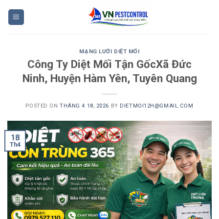
Skip
to
content
MẠNG LƯỚI DIỆT MỐI
Công Ty Diệt Mối Tận GốcXã Đức
Ninh, Huyện Hàm Yên, Tuyên Quang
POSTED ON
THÁNG 4 18, 2026
BY
DIETMOI12H@GMAIL.COM
18
Th4