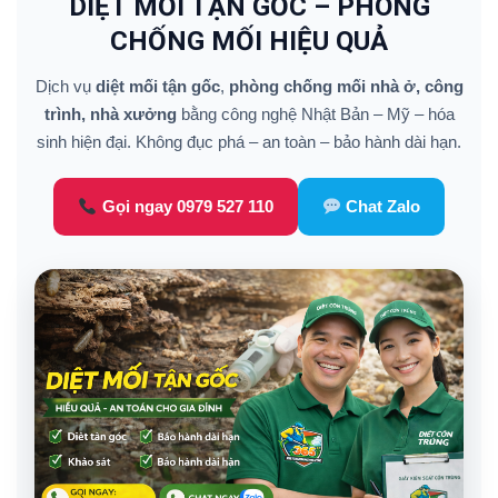
DIỆT MỐI TẬN GỐC – PHÒNG
CHỐNG MỐI HIỆU QUẢ
Dịch vụ
diệt mối tận gốc
,
phòng chống mối nhà ở, công
trình, nhà xưởng
bằng công nghệ Nhật Bản – Mỹ – hóa
sinh hiện đại. Không đục phá – an toàn – bảo hành dài hạn.
Gọi ngay 0979 527 110
Chat Zalo