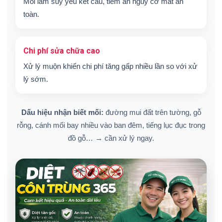
Mối làm suy yếu kết cấu, tiềm ẩn nguy cơ mất an
toàn.
Chi phí sửa chữa cao
Xử lý muộn khiến chi phí tăng gấp nhiều lần so với xử
lý sớm.
Dấu hiệu nhận biết mối:
đường mui đất trên tường, gỗ
rỗng, cánh mối bay nhiều vào ban đêm, tiếng lục đục trong
đồ gỗ… → cần xử lý ngay.