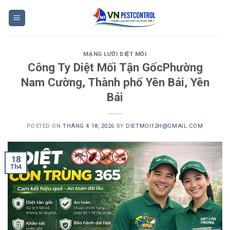
Skip
to
content
MẠNG LƯỚI DIỆT MỐI
Công Ty Diệt Mối Tận GốcPhường
Nam Cường, Thành phố Yên Bái, Yên
Bái
POSTED ON
THÁNG 4 18, 2026
BY
DIETMOI12H@GMAIL.COM
18
Th4