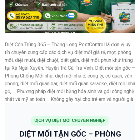
Diệt Côn Trùng 365 – Thăng Long PestControl là đơn vị uy
tín chuyên cung cấp các dịch vụ diệt mối giá rẻ, mọt, phòng
mối, diệt muỗi, diệt chuột, diệt gián, diệt mối, phun khử trùng
tại Xã Ngãi Xuyên, Huyện Trà Cú, Trà Vinh. Diệt mối tận gốc –
Phòng Chống Mối như: diệt mối nhà ở, công ty, cơ quan, văn
phòng, diệt mối quán bar, diệt mối quán karaoke, diệt mối nhà
gỗ, … Phương pháp diệt mối bằng hóa sinh và gói công nghệ
nhật và mỹ an toàn – Không gây hại cho trẻ em và người già
DỊCH VỤ DIỆT MỐI CHUYÊN NGHIỆP
DIỆT MỐI TẬN GỐC – PHÒNG