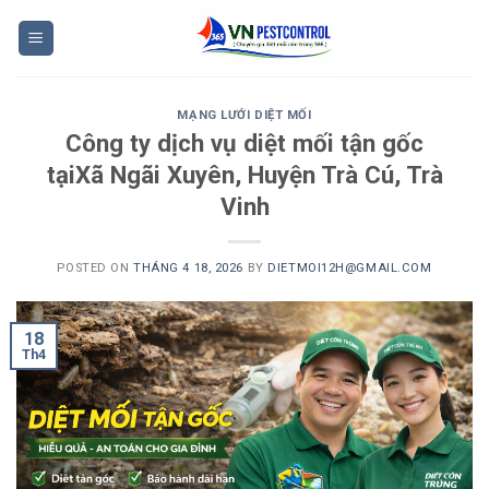
Skip
to
content
MẠNG LƯỚI DIỆT MỐI
Công ty dịch vụ diệt mối tận gốc
tạiXã Ngãi Xuyên, Huyện Trà Cú, Trà
Vinh
POSTED ON
THÁNG 4 18, 2026
BY
DIETMOI12H@GMAIL.COM
18
Th4