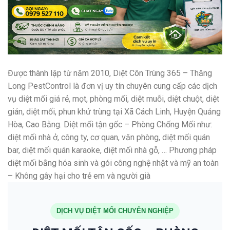
Được thành lập từ năm 2010, Diệt Côn Trùng 365 – Thăng
Long PestControl là đơn vị uy tín chuyên cung cấp các dịch
vụ diệt mối giá rẻ, mọt, phòng mối, diệt muỗi, diệt chuột, diệt
gián, diệt mối, phun khử trùng tại Xã Cách Linh, Huyện Quảng
Hòa, Cao Bằng. Diệt mối tận gốc – Phòng Chống Mối như:
diệt mối nhà ở, công ty, cơ quan, văn phòng, diệt mối quán
bar, diệt mối quán karaoke, diệt mối nhà gỗ, … Phương pháp
diệt mối bằng hóa sinh và gói công nghệ nhật và mỹ an toàn
– Không gây hại cho trẻ em và người già
DỊCH VỤ DIỆT MỐI CHUYÊN NGHIỆP