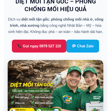
DIỆT MỐI TẬN GỐC – PHÒNG
CHỐNG MỐI HIỆU QUẢ
Dịch vụ
diệt mối tận gốc
,
phòng chống mối nhà ở, công
trình, nhà xưởng
bằng công nghệ Nhật Bản – Mỹ – hóa
sinh hiện đại. Không đục phá – an toàn – bảo hành dài hạn.
Gọi ngay 0979 527 110
Chat Zalo