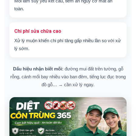
Mối làm suy yếu kết cấu, tiềm ẩn nguy cơ mất an
toàn.
Chi phí sửa chữa cao
Xử lý muộn khiến chi phí tăng gấp nhiều lần so với xử
lý sớm.
Dấu hiệu nhận biết mối:
đường mui đất trên tường, gỗ
rỗng, cánh mối bay nhiều vào ban đêm, tiếng lục đục trong
đồ gỗ… → cần xử lý ngay.