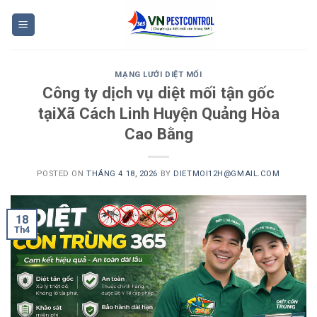
Skip
to
content
MẠNG LƯỚI DIỆT MỐI
Công ty dịch vụ diệt mối tận gốc
tạiXã Cách Linh Huyện Quảng Hòa
Cao Bằng
POSTED ON
THÁNG 4 18, 2026
BY
DIETMOI12H@GMAIL.COM
18
Th4