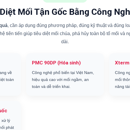
 Diệt Mối Tận Gốc Bằng Công Ngh
 quả
, cần áp dụng đúng phương pháp, đúng kỹ thuật và đúng loạ
 tiên tiến giúp tiêu diệt mối chúa, phá hủy toàn bộ tổ mối và 
dài.
PMC 90DP (Hóa sinh)
Xterm
ang về
Công nghệ phổ biến tại Việt Nam,
Công ng
iệt toàn
hiệu quả cao với mối ngầm, an
mối thô
toàn và dễ triển khai.
năng tái
uốc
 xử lý
ối phát