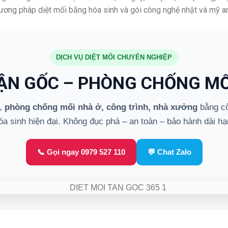
hương pháp diệt mối bằng hóa sinh và gói công nghệ nhật và mỹ an
DỊCH VỤ DIỆT MỐI CHUYÊN NGHIỆP
TẬN GỐC – PHÒNG CHỐNG MỐ
,
phòng chống mối nhà ở, công trình, nhà xưởng
bằng cô
óa sinh hiện đại. Không đục phá – an toàn – bảo hành dài hạ
📞 Gọi ngay 0979 527 110
💬 Chat Zalo