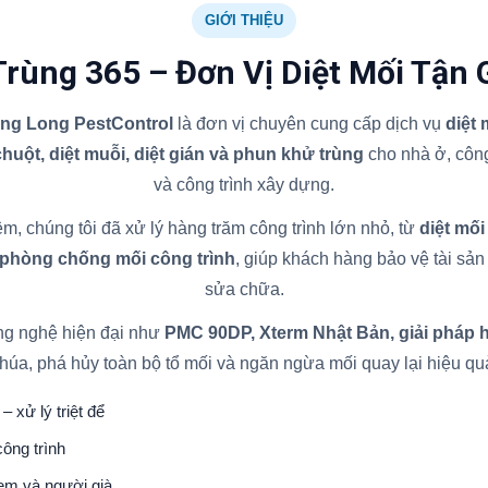
GIỚI THIỆU
Trùng 365 – Đơn Vị Diệt Mối Tận 
ăng Long PestControl
là đơn vị chuyên cung cấp dịch vụ
diệt
 chuột, diệt muỗi, diệt gián và phun khử trùng
cho nhà ở, công
và công trình xây dựng.
m, chúng tôi đã xử lý hàng trăm công trình lớn nhỏ, từ
diệt mối
 phòng chống mối công trình
, giúp khách hàng bảo vệ tài sản l
sửa chữa.
ng nghệ hiện đại như
PMC 90DP, Xterm Nhật Bản, giải pháp 
húa, phá hủy toàn bộ tổ mối và ngăn ngừa mối quay lại hiệu qu
– xử lý triệt để
ông trình
 em và người già