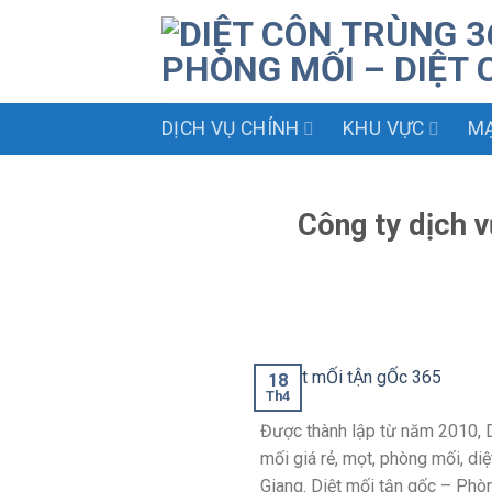
Skip
to
content
DỊCH VỤ CHÍNH
KHU VỰC
MẠ
Công ty dịch 
18
Th4
Được thành lập từ năm 2010, D
mối giá rẻ, mọt, phòng mối, diệ
Giang. Diệt mối tận gốc – Phòn