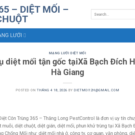
NG LƯỚI
MẠNG LƯỚI DIỆT MỐI
vụ diệt mối tận gốc tạiXã Bạch Đích 
Hà Giang
POSTED ON
THÁNG 4 18, 2026
BY
DIETMOI12H@GMAIL.COM
iệt Côn Trùng 365 – Thăng Long PestControl là đơn vị uy tín chu
t muỗi, diệt chuột, diệt gián, diệt mối, phun khử trùng tại Xã Bạch
g Chống Mối như: diệt mối nhà ở, công ty, cơ quan, văn phòng, diệ