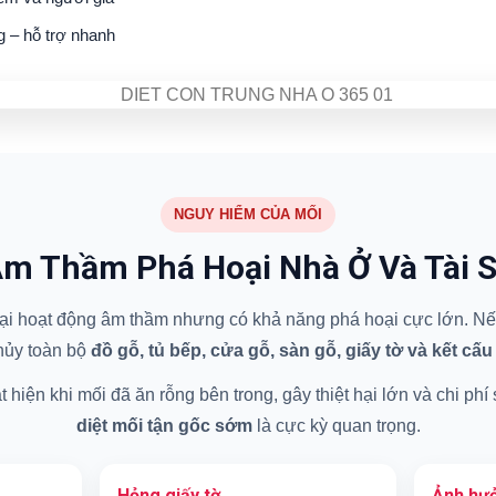
g – hỗ trợ nhanh
NGUY HIỂM CỦA MỐI
m Thầm Phá Hoại Nhà Ở Và Tài 
 hại hoạt động âm thầm nhưng có khả năng phá hoại cực lớn. Nếu
hủy toàn bộ
đồ gỗ, tủ bếp, cửa gỗ, sàn gỗ, giấy tờ và kết cấu
hiện khi mối đã ăn rỗng bên trong, gây thiệt hại lớn và chi phí
diệt mối tận gốc sớm
là cực kỳ quan trọng.
Hỏng giấy tờ
Ảnh hưở