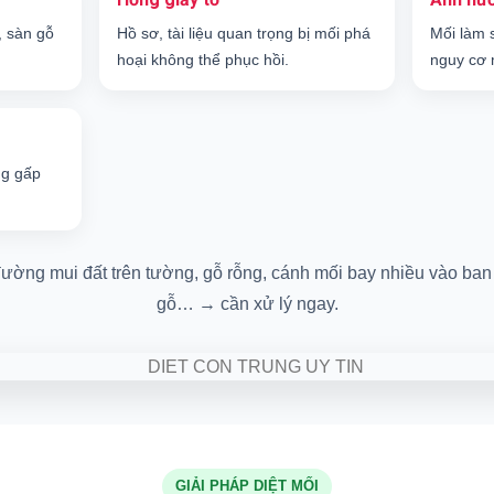
, sàn gỗ
Hồ sơ, tài liệu quan trọng bị mối phá
Mối làm 
hoại không thể phục hồi.
nguy cơ 
ng gấp
ường mui đất trên tường, gỗ rỗng, cánh mối bay nhiều vào ban 
gỗ… → cần xử lý ngay.
GIẢI PHÁP DIỆT MỐI