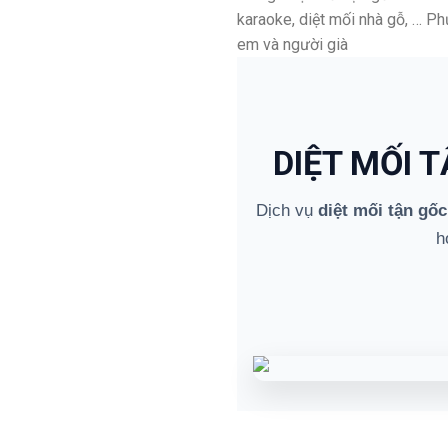
karaoke, diệt mối nhà gỗ, … P
em và người già
DIỆT MỐI 
Dịch vụ
diệt mối tận gốc
h