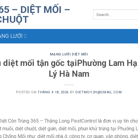
NG LƯỚI
MẠNG LƯỚI DIỆT MỐI
ụ diệt mối tận gốc tạiPhường Lam H
Lý Hà Nam
POSTED ON
THÁNG 4 18, 2026
BY
DIETMOI12H@GMAIL.COM
iệt Côn Trùng 365 – Thăng Long PestControl là đơn vị uy tín chu
ệt muỗi, diệt chuột, diệt gián, diệt mối, phun khử trùng tại Phườn
Chống Mối như: diệt mối nhà ở, công ty, cơ quan, văn phòng, diệt