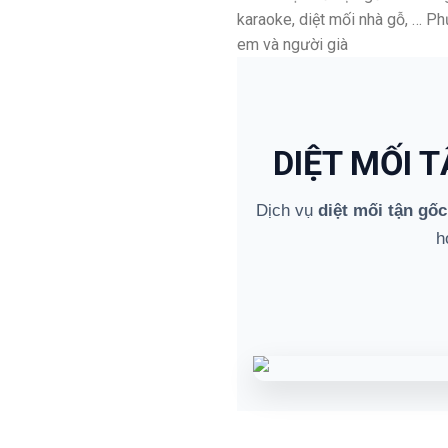
karaoke, diệt mối nhà gỗ, … P
em và người già
DIỆT MỐI 
Dịch vụ
diệt mối tận gốc
h