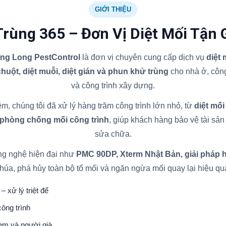
GIỚI THIỆU
Trùng 365 – Đơn Vị Diệt Mối Tận 
ăng Long PestControl
là đơn vị chuyên cung cấp dịch vụ
diệt
 chuột, diệt muỗi, diệt gián và phun khử trùng
cho nhà ở, công
và công trình xây dựng.
m, chúng tôi đã xử lý hàng trăm công trình lớn nhỏ, từ
diệt mối
 phòng chống mối công trình
, giúp khách hàng bảo vệ tài sản l
sửa chữa.
ng nghệ hiện đại như
PMC 90DP, Xterm Nhật Bản, giải pháp 
húa, phá hủy toàn bộ tổ mối và ngăn ngừa mối quay lại hiệu qu
– xử lý triệt để
ông trình
 em và người già