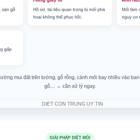
, sàn gỗ
Hồ sơ, tài liệu quan trọng bị mối phá
Mối làm 
hoại không thể phục hồi.
nguy cơ 
ng gấp
ường mui đất trên tường, gỗ rỗng, cánh mối bay nhiều vào ban 
gỗ… → cần xử lý ngay.
GIẢI PHÁP DIỆT MỐI