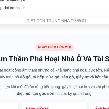
g – hỗ trợ nhanh
NGUY HIỂM CỦA MỐI
m Thầm Phá Hoại Nhà Ở Và Tài 
 hại hoạt động âm thầm nhưng có khả năng phá hoại cực lớn. Nếu
hủy toàn bộ
đồ gỗ, tủ bếp, cửa gỗ, sàn gỗ, giấy tờ và kết cấu
hiện khi mối đã ăn rỗng bên trong, gây thiệt hại lớn và chi phí
diệt mối tận gốc sớm
là cực kỳ quan trọng.
Hỏng giấy tờ
Ảnh hưở