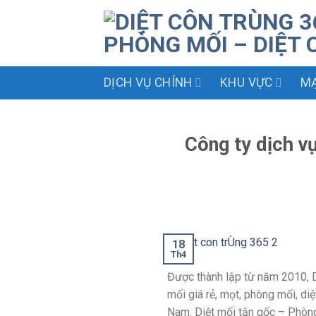
Skip
to
content
DỊCH VỤ CHÍNH
KHU VỰC
MẠ
Công ty dịch v
18
Th4
Được thành lập từ năm 2010, D
mối giá rẻ, mọt, phòng mối, di
Nam. Diệt mối tận gốc – Phòng 