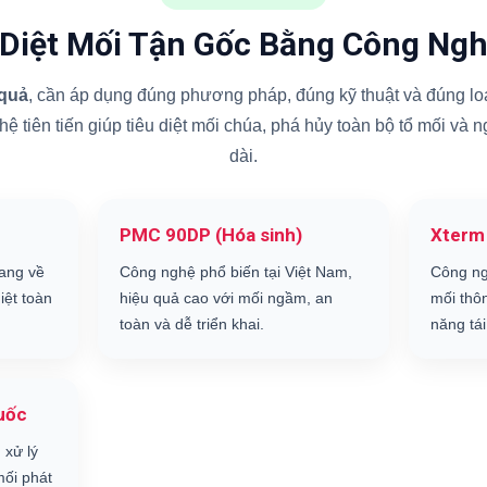
 Diệt Mối Tận Gốc Bằng Công Ngh
 quả
, cần áp dụng đúng phương pháp, đúng kỹ thuật và đúng loạ
 tiên tiến giúp tiêu diệt mối chúa, phá hủy toàn bộ tổ mối và 
dài.
PMC 90DP (Hóa sinh)
Xterm
ang về
Công nghệ phổ biến tại Việt Nam,
Công ng
iệt toàn
hiệu quả cao với mối ngầm, an
mối thô
toàn và dễ triển khai.
năng tái
uốc
 xử lý
ối phát