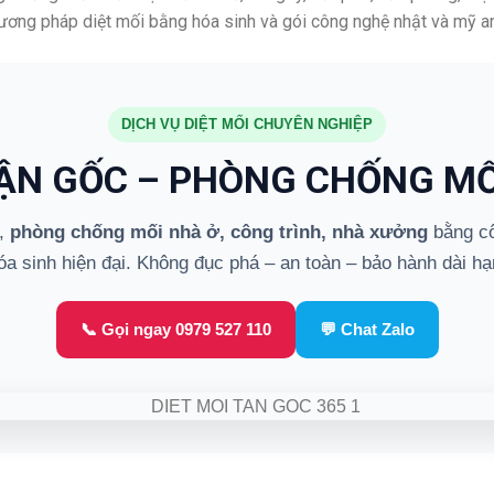
hương pháp diệt mối bằng hóa sinh và gói công nghệ nhật và mỹ an
DỊCH VỤ DIỆT MỐI CHUYÊN NGHIỆP
TẬN GỐC – PHÒNG CHỐNG MỐ
,
phòng chống mối nhà ở, công trình, nhà xưởng
bằng cô
óa sinh hiện đại. Không đục phá – an toàn – bảo hành dài hạ
📞 Gọi ngay 0979 527 110
💬 Chat Zalo