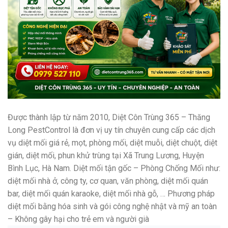
Được thành lập từ năm 2010, Diệt Côn Trùng 365 – Thăng
Long PestControl là đơn vị uy tín chuyên cung cấp các dịch
vụ diệt mối giá rẻ, mọt, phòng mối, diệt muỗi, diệt chuột, diệt
gián, diệt mối, phun khử trùng tại Xã Trung Lương, Huyện
Bình Lục, Hà Nam. Diệt mối tận gốc – Phòng Chống Mối như:
diệt mối nhà ở, công ty, cơ quan, văn phòng, diệt mối quán
bar, diệt mối quán karaoke, diệt mối nhà gỗ, … Phương pháp
diệt mối bằng hóa sinh và gói công nghệ nhật và mỹ an toàn
– Không gây hại cho trẻ em và người già