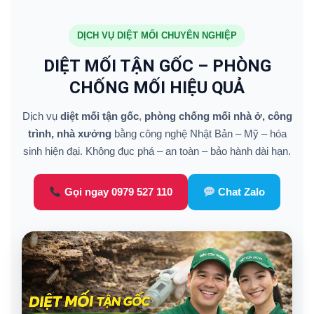
DỊCH VỤ DIỆT MỐI CHUYÊN NGHIỆP
DIỆT MỐI TẬN GỐC – PHÒNG
CHỐNG MỐI HIỆU QUẢ
Dịch vụ
diệt mối tận gốc
,
phòng chống mối nhà ở, công
trình, nhà xưởng
bằng công nghệ Nhật Bản – Mỹ – hóa
sinh hiện đại. Không đục phá – an toàn – bảo hành dài hạn.
Gọi ngay 0979 527 110
Chat Zalo