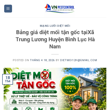
Skip
to
content
MẠNG LƯỚI DIỆT MỐI
Bảng giá diệt mối tận gốc tạiXã
Trung Lương Huyện Bình Lục Hà
Nam
POSTED ON
THÁNG 4 18, 2026
BY
DIETMOI12H@GMAIL.COM
18
Th4