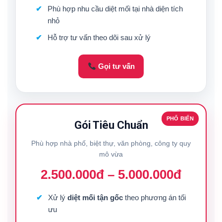
Phù hợp nhu cầu diệt mối tại nhà diện tích
nhỏ
Hỗ trợ tư vấn theo dõi sau xử lý
Gọi tư vấn
PHỔ BIẾN
Gói Tiêu Chuẩn
Phù hợp nhà phố, biệt thự, văn phòng, công ty quy
mô vừa
2.500.000đ – 5.000.000đ
Xử lý
diệt mối tận gốc
theo phương án tối
ưu