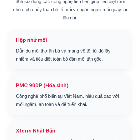
365 sử dụng các công nghệ tiên tiến giúp tiêu diệt mối
chúa, phá hủy toàn bộ tổ mối và ngăn ngừa mối quay lại
lâu dài.
Hộp nhử mối
Dẫn dụ mối thợ ăn bả và mang về tổ, từ đó lây
nhiễm và tiêu diệt toàn bộ đàn mối tận gốc.
PMC 90DP (Hóa sinh)
Công nghệ phổ biến tại Việt Nam, hiệu quả cao với
mối ngầm, an toàn và dễ triển khai.
Xterm Nhật Bản