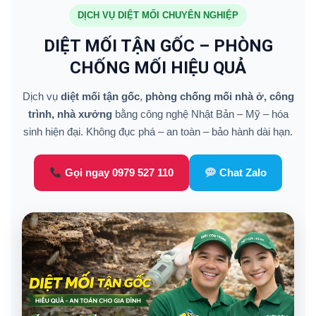
DỊCH VỤ DIỆT MỐI CHUYÊN NGHIỆP
DIỆT MỐI TẬN GỐC – PHÒNG
CHỐNG MỐI HIỆU QUẢ
Dịch vụ
diệt mối tận gốc
,
phòng chống mối nhà ở, công
trình, nhà xưởng
bằng công nghệ Nhật Bản – Mỹ – hóa
sinh hiện đại. Không đục phá – an toàn – bảo hành dài hạn.
Gọi ngay 0979 527 110
Chat Zalo