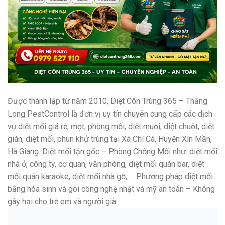
Được thành lập từ năm 2010, Diệt Côn Trùng 365 – Thăng
Long PestControl là đơn vị uy tín chuyên cung cấp các dịch
vụ diệt mối giá rẻ, mọt, phòng mối, diệt muỗi, diệt chuột, diệt
gián, diệt mối, phun khử trùng tại Xã Chí Cà, Huyện Xín Mần,
Hà Giang. Diệt mối tận gốc – Phòng Chống Mối như: diệt mối
nhà ở, công ty, cơ quan, văn phòng, diệt mối quán bar, diệt
mối quán karaoke, diệt mối nhà gỗ, … Phương pháp diệt mối
bằng hóa sinh và gói công nghệ nhật và mỹ an toàn – Không
gây hại cho trẻ em và người già