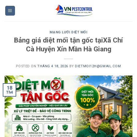
Skip
to
content
MẠNG LƯỚI DIỆT MỐI
Bảng giá diệt mối tận gốc tạiXã Chí
Cà Huyện Xín Mần Hà Giang
POSTED ON
THÁNG 4 18, 2026
BY
DIETMOI12H@GMAIL.COM
18
Th4