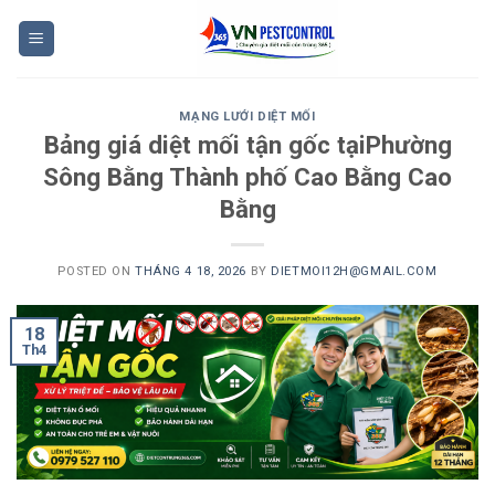
Skip
to
content
MẠNG LƯỚI DIỆT MỐI
Bảng giá diệt mối tận gốc tạiPhường
Sông Bằng Thành phố Cao Bằng Cao
Bằng
POSTED ON
THÁNG 4 18, 2026
BY
DIETMOI12H@GMAIL.COM
18
Th4