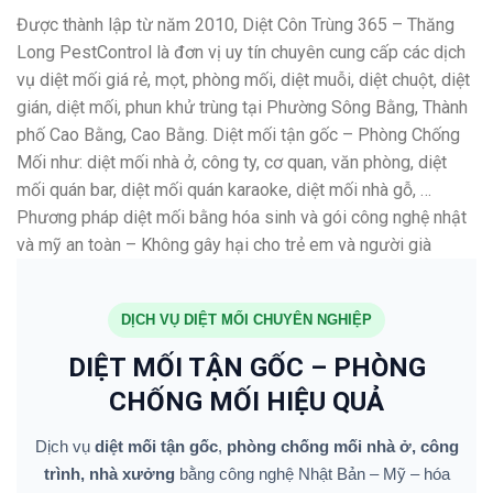
Được thành lập từ năm 2010, Diệt Côn Trùng 365 – Thăng
Long PestControl là đơn vị uy tín chuyên cung cấp các dịch
vụ diệt mối giá rẻ, mọt, phòng mối, diệt muỗi, diệt chuột, diệt
gián, diệt mối, phun khử trùng tại Phường Sông Bằng, Thành
phố Cao Bằng, Cao Bằng. Diệt mối tận gốc – Phòng Chống
Mối như: diệt mối nhà ở, công ty, cơ quan, văn phòng, diệt
mối quán bar, diệt mối quán karaoke, diệt mối nhà gỗ, …
Phương pháp diệt mối bằng hóa sinh và gói công nghệ nhật
và mỹ an toàn – Không gây hại cho trẻ em và người già
DỊCH VỤ DIỆT MỐI CHUYÊN NGHIỆP
DIỆT MỐI TẬN GỐC – PHÒNG
CHỐNG MỐI HIỆU QUẢ
Dịch vụ
diệt mối tận gốc
,
phòng chống mối nhà ở, công
trình, nhà xưởng
bằng công nghệ Nhật Bản – Mỹ – hóa