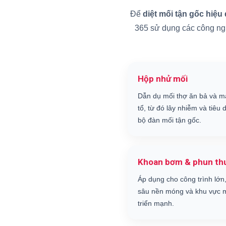
Để
diệt mối tận gốc hiệu
365 sử dụng các công nghệ
Hộp nhử mối
Dẫn dụ mối thợ ăn bả và m
tổ, từ đó lây nhiễm và tiêu d
bộ đàn mối tận gốc.
Khoan bơm & phun th
Áp dụng cho công trình lớn,
sâu nền móng và khu vực m
triển mạnh.