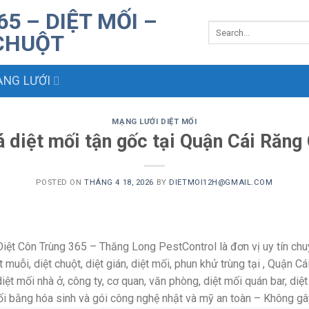
NG LƯỚI
MẠNG LƯỚI DIỆT MỐI
á diệt mối tận gốc tại Quận Cái Răng
POSTED ON
THÁNG 4 18, 2026
BY
DIETMOI12H@GMAIL.COM
iệt Côn Trùng 365 – Thăng Long PestControl là đơn vị uy tín chu
t muỗi, diệt chuột, diệt gián, diệt mối, phun khử trùng tại , Quận C
t mối nhà ở, công ty, cơ quan, văn phòng, diệt mối quán bar, diệt
i bằng hóa sinh và gói công nghệ nhật và mỹ an toàn – Không gây