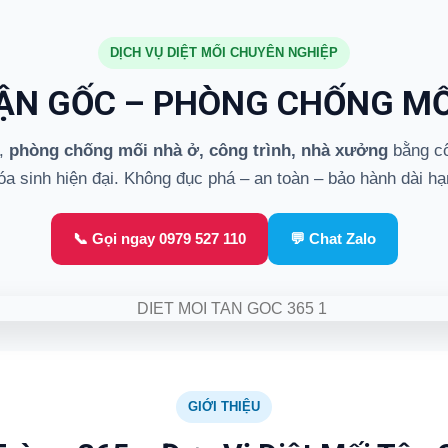
DỊCH VỤ DIỆT MỐI CHUYÊN NGHIỆP
TẬN GỐC – PHÒNG CHỐNG MỐ
,
phòng chống mối nhà ở, công trình, nhà xưởng
bằng cô
óa sinh hiện đại. Không đục phá – an toàn – bảo hành dài hạ
📞 Gọi ngay 0979 527 110
💬 Chat Zalo
GIỚI THIỆU