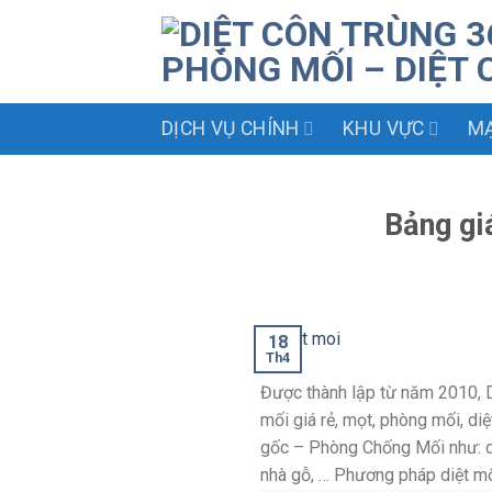
Skip
to
content
DỊCH VỤ CHÍNH
KHU VỰC
MẠ
Bảng gi
18
Th4
Được thành lập từ năm 2010, D
mối giá rẻ, mọt, phòng mối, diệ
gốc – Phòng Chống Mối như: diệ
nhà gỗ, … Phương pháp diệt mố