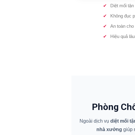
Diệt mối tận
Không đục p
An toàn cho 
Hiệu quả lâu
Phòng Chố
Ngoài dịch vụ
diệt mối t
nhà xưởng
giúp n