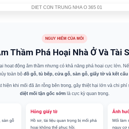
NGUY HIỂM CỦA MỐI
m Thầm Phá Hoại Nhà Ở Và Tài 
 hại hoạt động âm thầm nhưng có khả năng phá hoại cực lớn. Nếu
hủy toàn bộ
đồ gỗ, tủ bếp, cửa gỗ, sàn gỗ, giấy tờ và kết cấu
hiện khi mối đã ăn rỗng bên trong, gây thiệt hại lớn và chi phí
diệt mối tận gốc sớm
là cực kỳ quan trọng.
Hỏng giấy tờ
Ảnh hưở
, sàn gỗ
Hồ sơ, tài liệu quan trọng bị mối phá
Mối làm 
hoại không thể phục hồi.
nguy cơ 