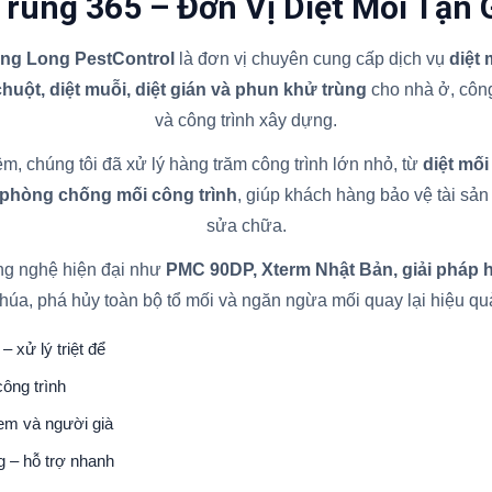
Trùng 365 – Đơn Vị Diệt Mối Tận 
ăng Long PestControl
là đơn vị chuyên cung cấp dịch vụ
diệt
 chuột, diệt muỗi, diệt gián và phun khử trùng
cho nhà ở, công
và công trình xây dựng.
m, chúng tôi đã xử lý hàng trăm công trình lớn nhỏ, từ
diệt mối
 phòng chống mối công trình
, giúp khách hàng bảo vệ tài sản l
sửa chữa.
ng nghệ hiện đại như
PMC 90DP, Xterm Nhật Bản, giải pháp 
húa, phá hủy toàn bộ tổ mối và ngăn ngừa mối quay lại hiệu qu
– xử lý triệt để
ông trình
 em và người già
g – hỗ trợ nhanh