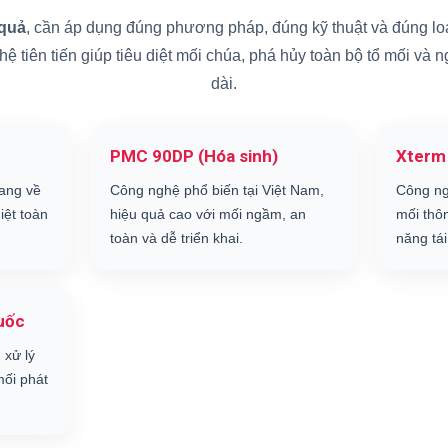
 quả
, cần áp dụng đúng phương pháp, đúng kỹ thuật và đúng loạ
 tiên tiến giúp tiêu diệt mối chúa, phá hủy toàn bộ tổ mối và 
dài.
PMC 90DP (Hóa sinh)
Xterm
ang về
Công nghệ phổ biến tại Việt Nam,
Công ng
iệt toàn
hiệu quả cao với mối ngầm, an
mối thô
toàn và dễ triển khai.
năng tái
uốc
 xử lý
ối phát