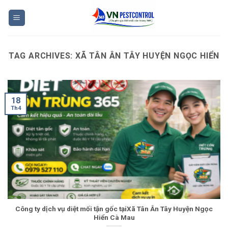
Skip
to
content
TAG ARCHIVES:
XÃ TÂN ÂN TÂY HUYỆN NGỌC HIỂN
18
Th4
Công ty dịch vụ diệt mối tận gốc tạiXã Tân Ân Tây Huyện Ngọc
Hiển Cà Mau