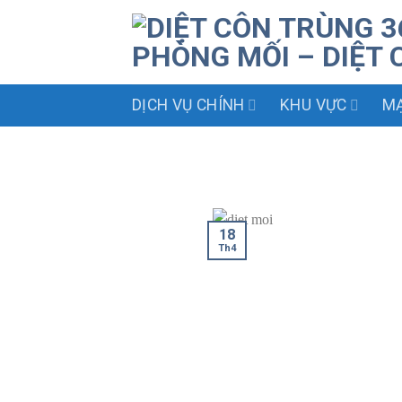
Skip
to
content
DỊCH VỤ CHÍNH
KHU VỰC
MẠ
18
Th4