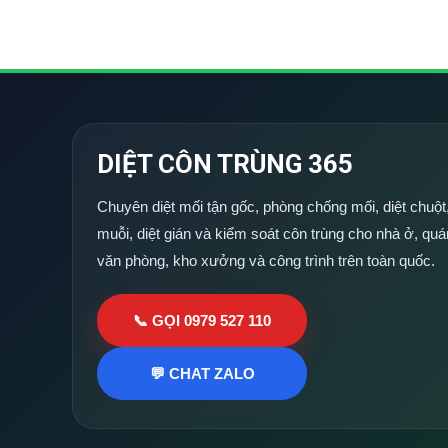
DIỆT CÔN TRÙNG 365
Chuyên diệt mối tận gốc, phòng chống mối, diệt chuột,
muỗi, diệt gián và kiểm soát côn trùng cho nhà ở, quá
văn phòng, kho xưởng và công trình trên toàn quốc.
📞 GỌI 0979 527 110
💬 CHAT ZALO