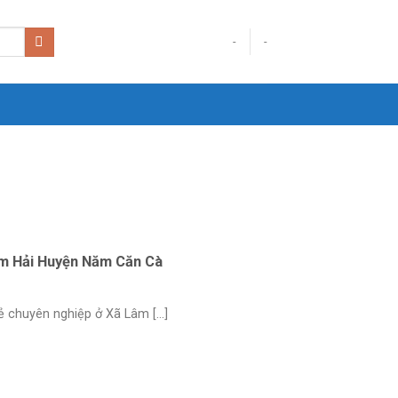
-
-
âm Hải Huyện Năm Căn Cà
 chuyên nghiệp ở Xã Lâm [...]