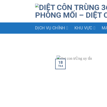
Skip
to
content
DỊCH VỤ CHÍNH
KHU VỰC
MẠ
18
Th4