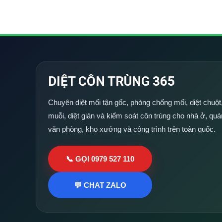
DIỆT CÔN TRÙNG 365
Chuyên diệt mối tận gốc, phòng chống mối, diệt chuột,
muỗi, diệt gián và kiểm soát côn trùng cho nhà ở, quá
văn phòng, kho xưởng và công trình trên toàn quốc.
📞 GỌI 0979 527 110
💬 CHAT ZALO