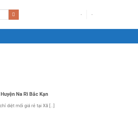
-
-
ễ Huyện Na Rì Bắc Kạn
diệt mối giá rẻ tại Xã [...]