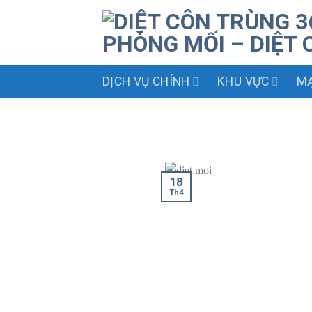
Skip
to
content
DỊCH VỤ CHÍNH
KHU VỰC
MẠ
18
Th4