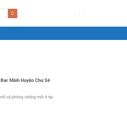
-
-
ã Bar Măih Huyện Chư Sê
ối và phòng chống mối ở tại