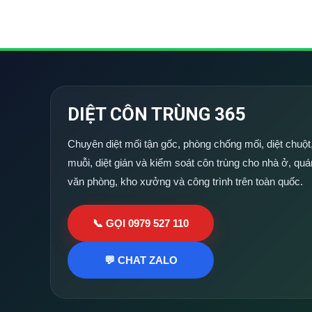
DIỆT CÔN TRÙNG 365
Chuyên diệt mối tận gốc, phòng chống mối, diệt chuột,
muỗi, diệt gián và kiểm soát côn trùng cho nhà ở, quá
văn phòng, kho xưởng và công trình trên toàn quốc.
📞 GỌI 0979 527 110
💬 CHAT ZALO