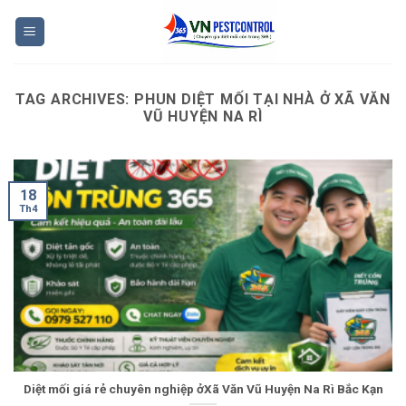
Skip
to
content
TAG ARCHIVES:
PHUN DIỆT MỐI TẠI NHÀ Ở XÃ VĂN
VŨ HUYỆN NA RÌ
18
Th4
Diệt mối giá rẻ chuyên nghiệp ởXã Văn Vũ Huyện Na Rì Bắc Kạn