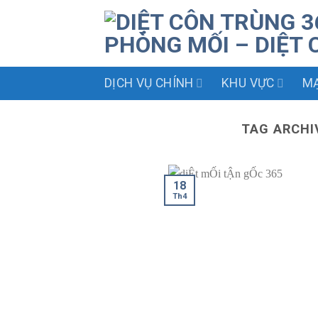
Skip
to
content
DỊCH VỤ CHÍNH
KHU VỰC
MẠ
TAG ARCHI
18
Th4