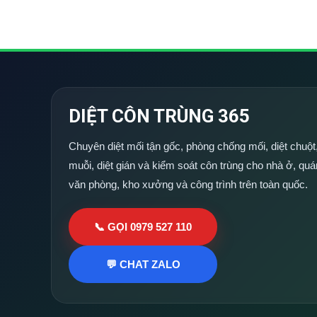
DIỆT CÔN TRÙNG 365
Chuyên diệt mối tận gốc, phòng chống mối, diệt chuột,
muỗi, diệt gián và kiểm soát côn trùng cho nhà ở, quá
văn phòng, kho xưởng và công trình trên toàn quốc.
📞 GỌI 0979 527 110
💬 CHAT ZALO