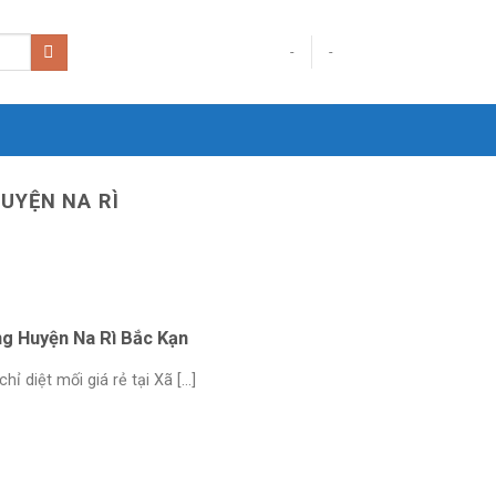
-
-
UYỆN NA RÌ
ang Huyện Na Rì Bắc Kạn
diệt mối giá rẻ tại Xã [...]