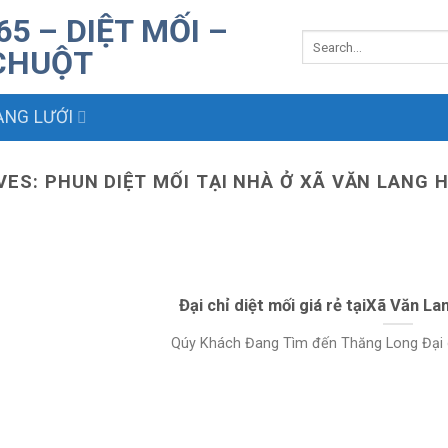
NG LƯỚI
VES:
PHUN DIỆT MỐI TẠI NHÀ Ở XÃ VĂN LANG H
Đại chỉ diệt mối giá rẻ tạiXã Văn L
Qúy Khách Đang Tìm đến Thăng Long Đại chỉ 