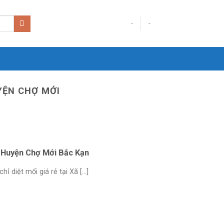
-
-
YỆN CHỢ MỚI
Hạ Huyện Chợ Mới Bắc Kạn
diệt mối giá rẻ tại Xã [...]