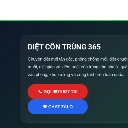
DIỆT CÔN TRÙNG 365
Chuyên diệt mối tận gốc, phòng chống mối, diệt chuột,
muỗi, diệt gián và kiểm soát côn trùng cho nhà ở, quá
văn phòng, kho xưởng và công trình trên toàn quốc.
📞 GỌI 0979 527 110
💬 CHAT ZALO