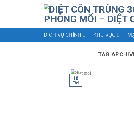
Skip
to
content
DỊCH VỤ CHÍNH
KHU VỰC
MẠ
TAG ARCHIV
18
Th4