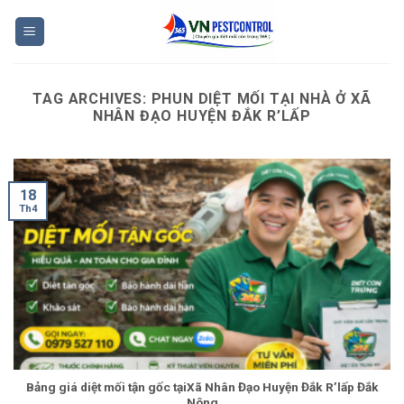
Skip
to
content
TAG ARCHIVES:
PHUN DIỆT MỐI TẠI NHÀ Ở XÃ
NHÂN ĐẠO HUYỆN ĐẮK R’LẤP
18
Th4
Bảng giá diệt mối tận gốc tạiXã Nhân Đạo Huyện Đắk R’lấp Đắk
Nông