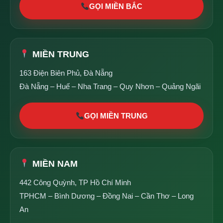
GỌI MIỀN BẮC
MIỀN TRUNG
163 Điện Biên Phủ, Đà Nẵng
Đà Nẵng – Huế – Nha Trang – Quy Nhơn – Quảng Ngãi
GỌI MIỀN TRUNG
MIỀN NAM
442 Công Quỳnh, TP Hồ Chí Minh
TPHCM – Bình Dương – Đồng Nai – Cần Thơ – Long
An